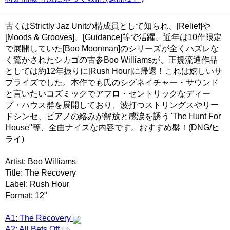
古くはStrictly Jaz Unitの構成員として知られ、[Relief]や
[Moods & Grooves]、[Guidance]等で活躍、近年は10作限定
で展開していた[Boo Moonman]のシリーズが全くハズレな
く驚かされたシカゴの古参Boo Williamsが、正規流通作品
としては約12年振りに[Rush Hour]に帰還！これは嬉しいサ
プライズでした。本作でも氏のシグネイチャー・サウンド
と言いたいコズミックでアフロ・セントリックなディー
プ・ハウス群を展開しており、波打つストリングスやリー
ドシンセ、ピアノの絡みが解放と感涙を誘う"The Hunt For
House"等、全曲ナイスな内容です。おすすめ盤！(DNG/ヒ
ライ)
Artist: Boo Williams
Title: The Recovery
Label: Rush Hour
Format: 12"
A1: The Recovery
A2: All Bets Off