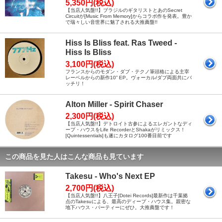
5,350円(税込)
【当店人気盤!!】ブラジルのギタリストとあのSecret
Circuitが[Music From Memory]からコラボ作を発表。豊か
で瑞々しい音世界に魅了される大推薦盤!!
Hiss Is Bliss feat. Ras Tweed -
Hiss Is Bliss
3,100円(税込)
フランスからのモダン・ダブ・テクノ筆頭格による主宰
レーベルからの新作10” EP。ヴォーカル/ダブ両面共にバ
ッチリ！
Alton Miller - Spirit Chaser
2,300円(税込)
【当店人気盤!!】デトロイト古参によるエレガントなディ
ープ・ハウスをLife RecorderとShakaがリミックス！
[Quintessentials]も遂にカタログ100番目前です
この商品を見た人はこんな商品も見ています
Takesu - Who's Next EP
2,700円(税込)
【当店人気盤!!】八王子[Dotei Records]最新作は千葉拠
点のTakesuによる、最高のディープ・ハウス集。親密な
地下ハウス・パーティーにぜひ。大推薦盤です！