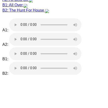
B1: All Over
B2: The Hunt For House
A1:
A2:
B1:
B2: