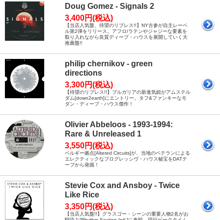
Doug Gomez - Signals 2
3,400円(税込)
【当店人気盤、待望のリプレス!!】NY古参が自主レーベ
ル第2弾をリリース。アフロ/ラテンやジャジーな要素を
取り入れながら良質ディープ・ハウスを展開していく大
推薦盤!!
philip chernikov - green
directions
3,300円(税込)
【待望のリプレス!!】ブルガリアの新進気鋭がアムステル
ダム[down2earth]にエントリー。タフ&ファンキーなモ
ダン・ディープ・ハウス傑作！
Olivier Abbeloos - 1993-1994:
Rare & Unreleased 1
3,550円(税込)
ベルギー拠点[Altered Circuits]が、当地のベテランによる
エレクティックなプログレッシヴ・ハウス秘宝をDATテ
ープから発掘！
Stevie Cox and Ansboy - Twice
Like Rice
3,350円(税込)
【当店人気盤!!】グラスゴー・シーンの重要人物2名がお
馴染み[Rhythm Section Intl.]に参戦。現行ピークタイム