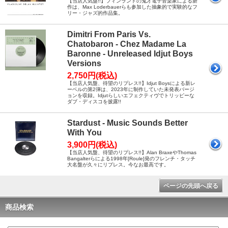
【当店人気盤!!】フィンランドの鬼才電子音楽家による新
作は、Max Loderbauerらも参加した抽象的で実験的なフ
リー・ジャズ的作品集。
Dimitri From Paris Vs.
Chatobaron - Chez Madame La
Baronne - Unreleased Idjut Boys
Versions
2,750円(税込)
【当店人気盤、待望のリプレス!!】Idjut Boysによる新レ
ーベルの第2弾は、2023年に制作していた未発表バージ
ョンを収録。Idjutらしいエフェクティヴでトリッピーな
ダブ・ディスコを披露!!
Stardust - Music Sounds Better
With You
3,900円(税込)
【当店人気盤、待望のリプレス!!】Alan BraxeやThomas
Bangalterらによる1998年[Roule]発のフレンチ・タッチ
大名盤が久々にリプレス。今なお最高です。
ページの先頭へ戻る
商品検索