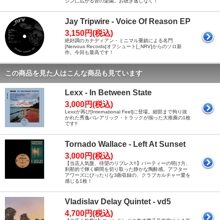
シンに広がる音の楽園。お聴き逃しなく！
Jay Tripwire - Voice Of Reason EP
3,150円(税込)
絶好調のカナディアン・ミニマル重鎮による名門
[Nervous Records]オフシュート[_NRV]からのソロ新
作。今回も最高です！
この商品を見た人はこんな商品も見ています
Lexx - In Between State
3,000円(税込)
Lexxが再び[International Feel]に登場。細部まで拘り抜
かれた秀逸バレアリック・トラックが揃った大推薦の1枚
です!!
Tornado Wallace - Left At Sunset
3,000円(税込)
【当店人気盤、待望のリプレス!!】パーティーの明け方、
刹那的で輝く瞬間を切り取った静かな陶酔感。アフター
アワーズにぴったりな3曲収録の、クラブカルチャー愛を
感じる1枚！
Vladislav Delay Quintet - vd5
4,700円(税込)