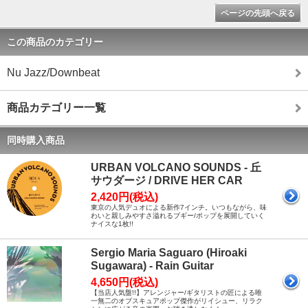
ページの先頭へ戻る
この商品のカテゴリー
Nu Jazz/Downbeat
商品カテゴリー一覧
同時購入商品
URBAN VOLCANO SOUNDS - 丘
サウダージ / DRIVE HER CAR
2,420円(税込)
東京の人気デュオによる新作7インチ。いつもながら、味
わいと親しみやすさ溢れるブギー/ポップを展開していく
ナイスな1枚!!
Sergio Maria Saguaro (Hiroaki
Sugawara) - Rain Guitar
4,650円(税込)
【当店人気盤!!】アレンジャー/ギタリストの匠による唯
一無二のオブスキュアポップ傑作がリイシュー、リラク