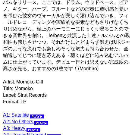
バムをリリース。ここでは、ドラム、ウッドベース、ピア
ノ、ギター、ハープ、フルートなどの演奏に透明感と憂い
を帯びた彼女のヴォーカルが美しく溶け込んでいき、フィ
ールドレコーディングや実験的な要素などもさりげなくち
りばめながら、極上のハーモニーにじっくり浸ることので
きる音世界を創出。Herbertと共演した上述アルバムとの親
和性も感じさせつつ、それだけにとどまらず例えばUKジャ
ズのような流れでも楽しめそうな魅力も持ち合わせた、全
編通してじつに聴き応えある・聴くほどに沁み込むアルバ
ムに仕上がっています。デビュー作とは思えない完成度の
高さが光る、おすすめの1枚です！(Morihiro)
Artist: Momoko Gill
Title: Momoko
Label: Strut Records
Format: LP
A1: Satellite
A2: No Others
A3: Heavy
A4: Rewind/Remind