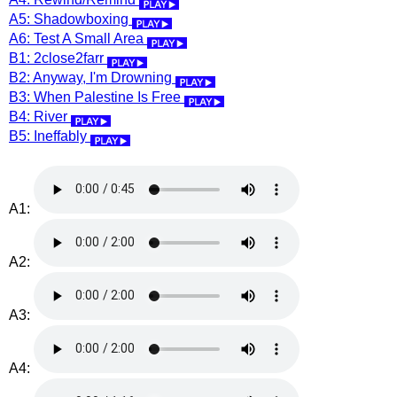
A5: Shadowboxing
A6: Test A Small Area
B1: 2close2farr
B2: Anyway, I'm Drowning
B3: When Palestine Is Free
B4: River
B5: Ineffably
A1:
A2:
A3:
A4: