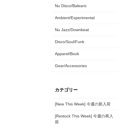
Nu Disco/Balearic
Ambient/Experimental
Nu Jazz/Downbeat
Disco/Soul/Funk
Apparel/Book
Gear/Accessories
カテゴリー
[New This Week] 今週の新入荷
[Restock This Week] 今週の再入
荷