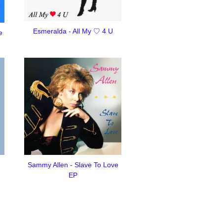
Esmeralda - All My ♡ 4 U
e
Sammy Allen - Slave To Love
EP