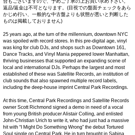
合もございますので、予めご了承の上お買い求め下さい。
返品/返金は不可となります。(目視での盤面チェックをあら
かじめ行い、一般的な中古盤よりも状態が悪いと判断した
ものは掲載しておりません)
25 years ago, at the turn of the millennium, downtown NYC
was spoiled with record stores. In this pre-digital age, vinyl
was king for club DJs, and shops such as Downtown 161,
Dance Tracks, and Vinyl Mania peppered lower Manhattan,
thriving businesses that supported an expanding scene of
local and international DJs. Perhaps the largest and most
established of these was Satellite Records, an institution of
club sounds that also spawned multiple record labels,
including the deep-house imprint Central Park Recordings.
At this time, Central Park Recordings and Satellite Records
owner Scott Richmond signed a demo in need of a vocal
from young British producer Alistair Colling, and enlisted
John-Christian Urich to write it, who had just had a massive
hit with “I Might Do Something Wrong” the debut Tortured
Soul single on Central Park. He in turn brought in Sabina