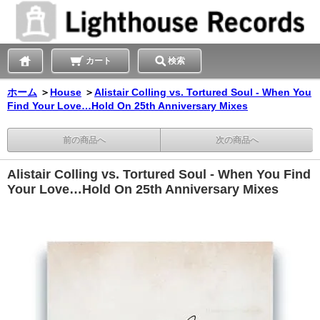
カート
検索
ホーム
＞
House
＞
Alistair Colling vs. Tortured Soul - When You
Find Your Love…Hold On 25th Anniversary Mixes
前の商品へ
次の商品へ
Alistair Colling vs. Tortured Soul - When You Find
Your Love…Hold On 25th Anniversary Mixes