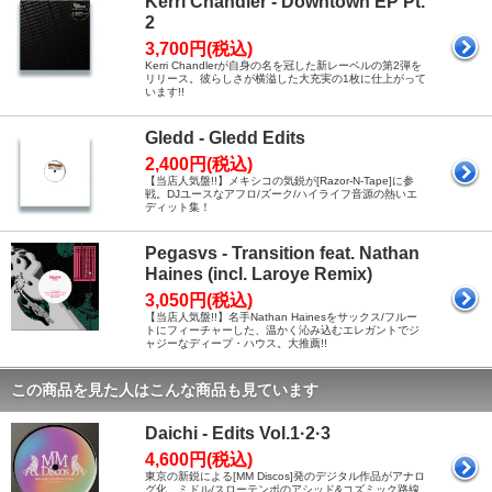
Kerri Chandler - Downtown EP Pt.
2
3,700円(税込)
Kerri Chandlerが自身の名を冠した新レーベルの第2弾を
リリース。彼らしさが横溢した大充実の1枚に仕上がって
います!!
Gledd - Gledd Edits
2,400円(税込)
【当店人気盤!!】メキシコの気鋭が[Razor-N-Tape]に参
戦。DJユースなアフロ/ズーク/ハイライフ音源の熱いエ
ディット集！
Pegasvs - Transition feat. Nathan
Haines (incl. Laroye Remix)
3,050円(税込)
【当店人気盤!!】名手Nathan Hainesをサックス/フルー
トにフィーチャーした、温かく沁み込むエレガントでジ
ャジーなディープ・ハウス。大推薦!!
この商品を見た人はこんな商品も見ています
Daichi - Edits Vol.1·2·3
4,600円(税込)
東京の新鋭による[MM Discos]発のデジタル作品がアナロ
グ化。ミドル/スローテンポのアシッド&コズミック路線