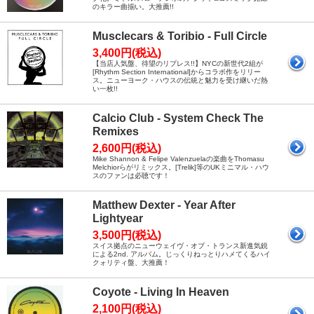
のキラー曲揃い。大推薦!!
Musclecars & Toribio - Full Circle
3,400円(税込)
【当店人気盤、待望のリプレス!!】NYCの新世代2組が
[Rhythm Section International]からコラボ作をリリー
ス。ニューヨーク・ハウスの伝統と魅力を受け継いだ熱
い一枚!!
Calcio Club - System Check The
Remixes
2,600円(税込)
Mike Shannon & Felipe Valenzuelaの楽曲をThomasu
Melchiorらがリミックス。[Trelik]等のUKミニマル・ハウ
スのファンは必聴です！
Matthew Dexter - Year After
Lightyear
3,500円(税込)
スイス拠点のニューウェイヴ・オブ・トランス新進気鋭
による2nd. アルバム。じっくりねっとりハメてくるハイ
クォリティ盤、大推薦！
Coyote - Living In Heaven
2,100円(税込)