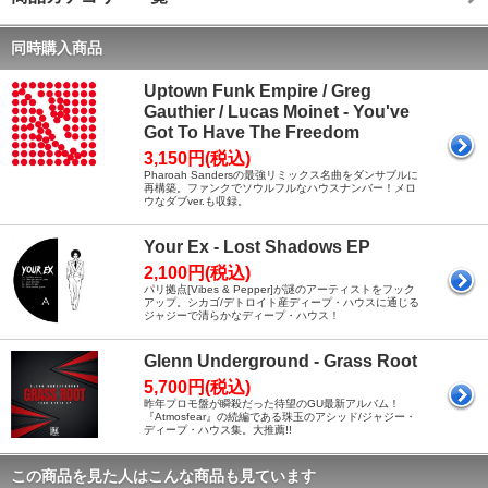
同時購入商品
Uptown Funk Empire / Greg
Gauthier / Lucas Moinet - You've
Got To Have The Freedom
3,150円(税込)
Pharoah Sandersの最強リミックス名曲をダンサブルに
再構築。ファンクでソウルフルなハウスナンバー！メロ
ウなダブver.も収録。
Your Ex - Lost Shadows EP
2,100円(税込)
パリ拠点[Vibes & Pepper]が謎のアーティストをフック
アップ。シカゴ/デトロイト産ディープ・ハウスに通じる
ジャジーで清らかなディープ・ハウス！
Glenn Underground - Grass Root
5,700円(税込)
昨年プロモ盤が瞬殺だった待望のGU最新アルバム！
『Atmosfear』の続編である珠玉のアシッド/ジャジー・
ディープ・ハウス集。大推薦!!
この商品を見た人はこんな商品も見ています