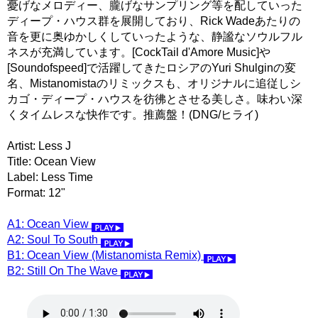
憂げなメロディー、朧げなサンプリング等を配していった
ディープ・ハウス群を展開しており、Rick Wadeあたりの
音を更に奥ゆかしくしていったような、静謐なソウルフル
ネスが充満しています。[CockTail d'Amore Music]や
[Soundofspeed]で活躍してきたロシアのYuri Shulginの変
名、Mistanomistaのリミックスも、オリジナルに追従しシ
カゴ・ディープ・ハウスを彷彿とさせる美しさ。味わい深
くタイムレスな快作です。推薦盤！(DNG/ヒライ)
Artist: Less J
Title: Ocean View
Label: Less Time
Format: 12"
A1: Ocean View
A2: Soul To South
B1: Ocean View (Mistanomista Remix)
B2: Still On The Wave