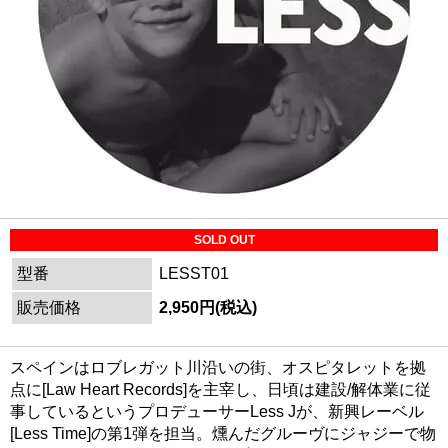
SOLD OUT
型番
LESST01
販売価格
2,950円(税込)
スペインはロブレガット川沿いの街、オスピタレットを拠
点に[Law Heart Records]を主宰し、日頃は建設/解体業に従
事しているというプロデューサーLess Jが、新興レーベル
[Less Time]の第1弾を担当。燻んだグルーヴにジャジーで物