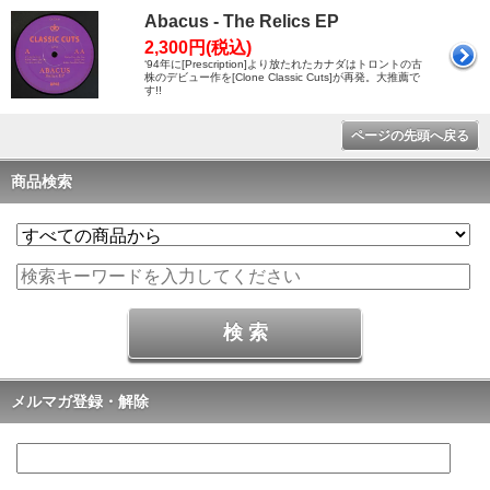
Abacus - The Relics EP
2,300円(税込)
‘94年に[Prescription]より放たれたカナダはトロントの古
株のデビュー作を[Clone Classic Cuts]が再発。大推薦で
す!!
ページの先頭へ戻る
商品検索
メルマガ登録・解除