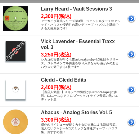
Larry Heard - Vault Sessions 3
2,300円(税込)
アーカイヴ発掘シリーズ第3弾。ジェントルタッチのアシ
ッド・ハウスや浸透性の高いディープ・ハウスを堪能で
きる大推薦盤です!!
Vick Lavender - Essential Traxx
vol. 3
3,250円(税込)
シカゴの古参が早くも[Daybreakers]から3枚目をリリー
ス。ジャズやソウル要素を取り入れながら温かみのある
ハウスで魅了する1枚です!!
Gledd - Gledd Edits
2,400円(税込)
【当店人気盤!!】メキシコの気鋭が[Razor-N-Tape]に参
戦。DJユースなアフロ/ズーク/ハイライフ音源の熱いエ
ディット集！
Abacus - Analog Stories Vol. 5
3,300円(税込)
傑作のリイシューが続くカナダの古株による新録音源。
衰えないジャジー&コズミックな秀逸ディープ・ハウス
集。おすすめ盤！