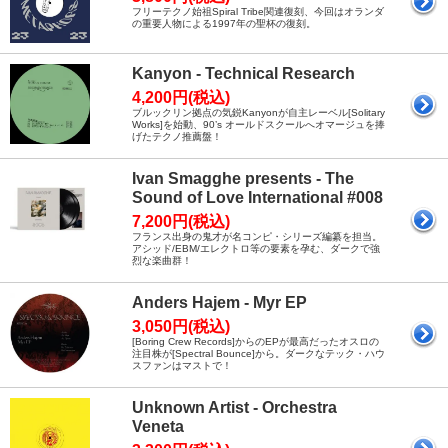
フリーテクノ始祖Spiral Tribe関連復刻、今回はオランダ
の重要人物による1997年の聖杯の復刻。
Kanyon - Technical Research
4,200円(税込)
ブルックリン拠点の気鋭Kanyonが自主レーベル[Solitary
Works]を始動、90’s オールドスクールへオマージュを捧
げたテクノ推薦盤！
Ivan Smagghe presents - The
Sound of Love International #008
7,200円(税込)
フランス出身の鬼才が名コンピ・シリーズ編纂を担当。
アシッド/EBM/エレクトロ等の要素を孕む、ダークで強
烈な楽曲群！
Anders Hajem - Myr EP
3,050円(税込)
[Boring Crew Records]からのEPが最高だったオスロの
注目株が[Spectral Bounce]から。ダークなテック・ハウ
スファンはマストで！
Unknown Artist - Orchestra
Veneta