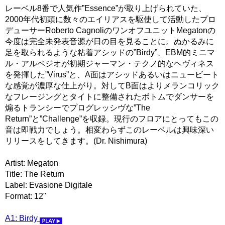
レーベル8番で人気作”Essence”が取り上げられていた、
2000年代初頭に数々のエイリアスを駆使して活動したプロ
デューサーRoberto CagnoliのワンオフユニットMegatonの
今度は完全未発表音源が日の目を見ることに。ぬかるみに
足を取られるような粘着アシッドの”Birdy”、EBM的ミニマ
ル・アルペジオが初期ジャーマン・テクノ的なヘヴィネス
を発揮した”Virus”と、A面はアシッドあるいはニュービート
な感覚が濃厚な仕上がり。対してB面はよりメランコリック
なフレージングとタイトに整備されたボトムでダンサーを
煽るトランシーでプログレッシヴな”The
Return”と”Challenge”を収録。現行のフロアにとってもこの
音は即戦力でしょう。相変わらずこのレーベルは興味深い
リリースをしてきます。(Dr. Nishimura)
Artist: Megaton
Title: The Return
Label: Evasione Digitale
Format: 12"
A1: Birdy