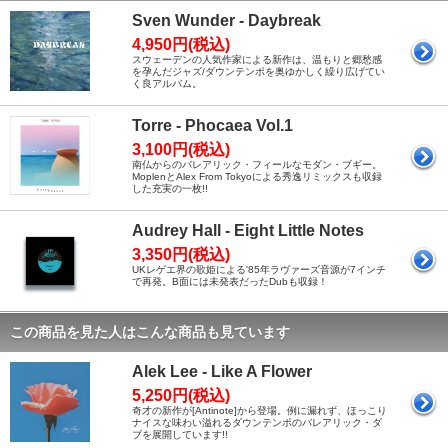
Sven Wunder - Daybreak
4,950円(税込)
スウェーデンの人気作家による新作は、温もりと郷愁感
を孕んだジャズ/ダウンテンポを奥ゆかしく繰り広げてい
く良アルバム。
Torre - Phocaea Vol.1
3,100円(税込)
南仏からのバレアリック・フィールなモダン・ブギー。
MoplenとAlex From Tokyoによる秀逸リミックスも収録
した充実の一枚!!
Audrey Hall - Eight Little Notes
3,350円(税込)
UKレゲエ界の歌姫による'85年ラヴァーズ音源が7インチ
で再発。B面には未発表だったDubも収録！
この商品を見た人はこんな商品も見ています
Alek Lee - Like A Flower
5,250円(税込)
奇才の新作が[Antinote]から登場。例に漏れず、ほっこり
ナイスな味わい溢れるダウンテンポのバレアリック・ダ
ブを展開しています!!