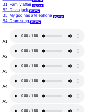
B1: Family affair
B2: Disco jack
B3: My god has a telephone
B4: Drum song
A1:
A2:
A3:
A4:
A5: