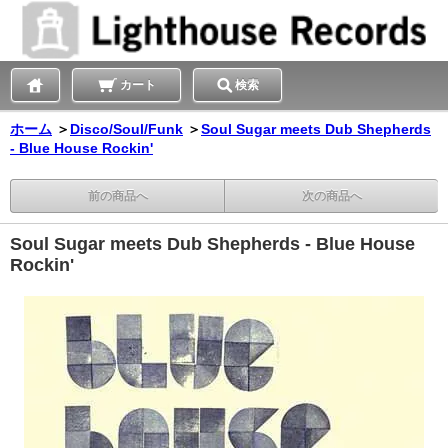
カート
検索
ホーム
＞
Disco/Soul/Funk
＞
Soul Sugar meets Dub Shepherds
- Blue House Rockin'
前の商品へ
次の商品へ
Soul Sugar meets Dub Shepherds - Blue House
Rockin'