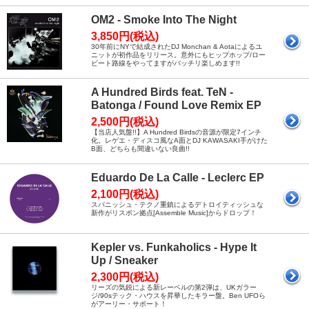
OM2 - Smoke Into The Night
3,850円(税込)
30年前にNYで結成されたDJ Monchan & Aotaによるユ
ニットが初作品をリリース。意外にもヒップホップ/ロー
ビート路線をやってますがバッチリ楽しめます!!
A Hundred Birds feat. TeN -
Batonga / Found Love Remix EP
2,500円(税込)
【当店人気盤!!】A Hundred Birdsの音源が限定7インチ
化。レゲエ・ディスコ風なA面とDJ KAWASAKI手がけた
B面、どちらも間違いない良曲!!
Eduardo De La Calle - Leclerc EP
2,100円(税込)
スパニッシュ・テクノ重鎮によるデトロイティッシュな
新作がリスボン拠点[Assemble Music]からドロップ！
Kepler vs. Funkaholics - Hype It
Up / Sneaker
2,300円(税込)
リーズの気鋭による新レーベルの第2弾は、UKガラー
ジ/90sテック・ハウスを昇華したキラー盤。Ben UFOら
がアーリー・サポート！