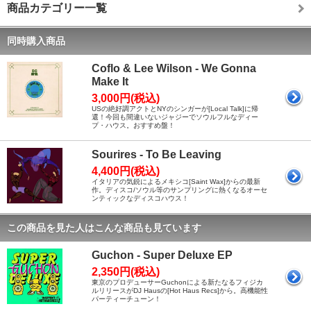
商品カテゴリー一覧
同時購入商品
Coflo & Lee Wilson - We Gonna
Make It
3,000円(税込)
USの絶好調アクトとNYのシンガーが[Local Talk]に帰
還！今回も間違いないジャジーでソウルフルなディー
プ・ハウス。おすすめ盤！
Sourires - To Be Leaving
4,400円(税込)
イタリアの気鋭によるメキシコ[Saint Wax]からの最新
作。ディスコ/ソウル等のサンプリングに熱くなるオーセ
ンティックなディスコハウス！
この商品を見た人はこんな商品も見ています
Guchon - Super Deluxe EP
2,350円(税込)
東京のプロデューサーGuchonによる新たなるフィジカ
ルリリースがDJ Hausの[Hot Haus Recs]から。高機能性
パーティーチューン！