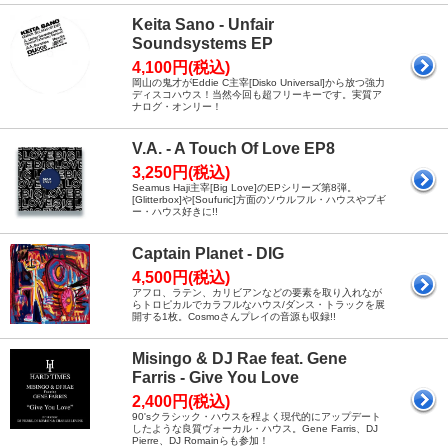
Keita Sano - Unfair
Soundsystems EP
4,100円(税込)
岡山の鬼才がEddie C主宰[Disko Universal]から放つ強力
ディスコハウス！当然今回も超フリーキーです。実質ア
ナログ・オンリー！
V.A. - A Touch Of Love EP8
3,250円(税込)
Seamus Haji主宰[Big Love]のEPシリーズ第8弾。
[Glitterbox]や[Soufuric]方面のソウルフル・ハウスやブギ
ー・ハウス好きに!!
Captain Planet - DIG
4,500円(税込)
アフロ、ラテン、カリビアンなどの要素を取り入れなが
らトロピカルでカラフルなハウス/ダンス・トラックを展
開する1枚。Cosmoさんプレイの音源も収録!!
Misingo & DJ Rae feat. Gene
Farris - Give You Love
2,400円(税込)
90'sクラシック・ハウスを程よく現代的にアップデート
したような良質ヴォーカル・ハウス。Gene Farris、DJ
Pierre、DJ Romainらも参加！