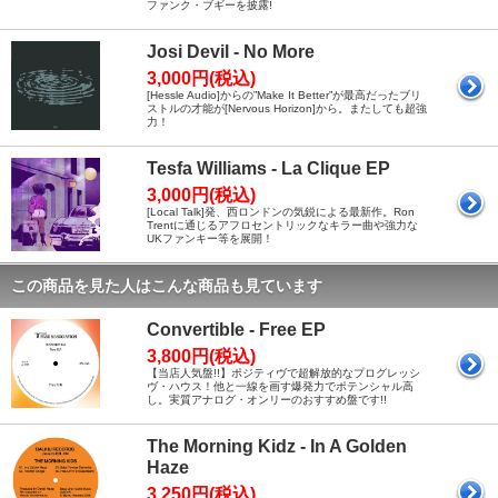
ファンク・ブギーを披露!
Josi Devil - No More
3,000円(税込)
[Hessle Audio]からの”Make It Better”が最高だったブリ
ストルの才能が[Nervous Horizon]から。またしても超強
力！
Tesfa Williams - La Clique EP
3,000円(税込)
[Local Talk]発、西ロンドンの気鋭による最新作。Ron
Trentに通じるアフロセントリックなキラー曲や強力な
UKファンキー等を展開！
この商品を見た人はこんな商品も見ています
Convertible - Free EP
3,800円(税込)
【当店人気盤!!】ポジティヴで超解放的なプログレッシ
ヴ・ハウス！他と一線を画す爆発力でポテンシャル高
し。実質アナログ・オンリーのおすすめ盤です!!
The Morning Kidz - In A Golden
Haze
3,250円(税込)