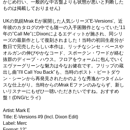
かじめ行い、一般的な中古盤よりも状態が悪いと判断した
ものは掲載しておりません)
UKの気鋭Mrak Eが展開した人気シリーズ'E-Versions'。近
年彼のカタログの中でも随一の入手困難作となっていた’11
年の"Call Me"にDixonによるエディットが施され、同シリ
ーズの最新作として復刻されました！当時の初回生産分が
数日で完売したらしい本作は、リッチなシンセ・ベースや
オルガンの伸びやかなコード、スポークン・ワードが絡む
抜群のディープ・ハウス。フロアをウォームに包んでいく
エヴァーグリーンな魅力は今なお健在です。フリップの蔵
出し曲"I'll Call You Back"も、当時のポスト・ビートダウ
ン・シーンから再発見されたかのような秀逸かつタイムレ
スな仕上がり。当時からのMrak Eファンのみならず、新し
いリスナーにもぜひ一聴いただきたいですね。おすすめ
盤！(DNG/ヒライ)
Artist: Mark E
Title: E-Versions #9 (Incl. Dixon Edit)
Label: Merc
Format: 12"