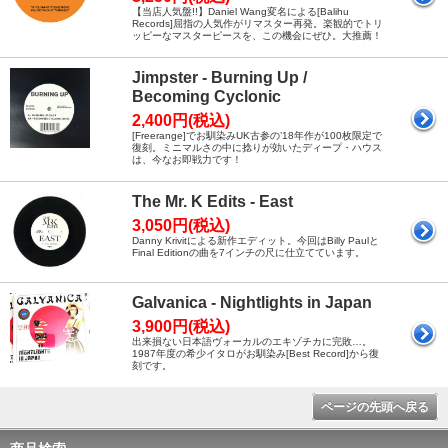
【当店人気盤!!】Daniel Wang変名による[Balihu
Records]屈指の人気作がリマスター再発。楽観的でトリ
ッピーなマスターピースを、この機会にぜひ。大推薦！
Jimpster - Burning Up /
Becoming Cyclonic
2,400円(税込)
[Freerange]でお馴染みUK古参の’18年作が100枚限定で
復刻。ミニマルさの中に捻りが効いたディープ・ハウス
は、今なお即戦力です！
The Mr. K Edits - East
3,050円(税込)
Danny Krivitによる新作エディット。今回はBilly Paulと
Final Editionの曲を7インチの尺に仕立てています。
Galvanica - Nightlights in Japan
3,900円(税込)
出来損ない日本語ヴォーカルのエキゾチカに完敗…。
1987年度の希少イタロがお馴染み[Best Record]から復
刻です。
ページの先頭へ戻る