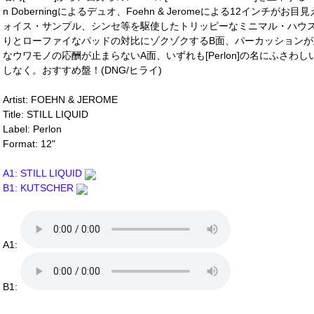
n Doberningによるデュオ、Foehn & Jeromeによる12イン
ォイス・サンプル、シンセ等を駆使したトリッピーなミニマル・ハウ
りとローファイなパッドの対比にゾクゾクするB面、パーカッション
なウワモノの応酬が止まらないA面、いずれも[Perlon]の名にふさ
しなく。おすすめ盤！(DNG/ヒライ)
Artist: FOEHN & JEROME
Title: STILL LIQUID
Label: Perlon
Format: 12"
A1: STILL LIQUID
B1: KUTSCHER
A1:
B1: