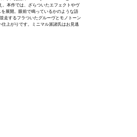
チがお目見え。本作では、ざらついたエフェクトやヴ
スを展開。眼前で鳴っているかのような語
が並走するフラついたグルーヴとモノトーン
わしい仕上がりです。ミニマル派諸氏はお見逃