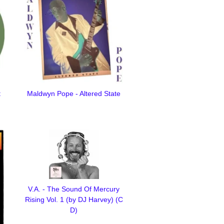
t
Maldwyn Pope - Altered State
V.A. - The Sound Of Mercury
Rising Vol. 1 (by DJ Harvey) (C
D)