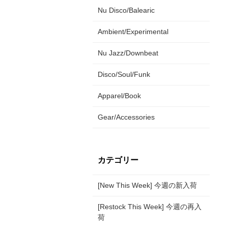
Nu Disco/Balearic
Ambient/Experimental
Nu Jazz/Downbeat
Disco/Soul/Funk
Apparel/Book
Gear/Accessories
カテゴリー
[New This Week] 今週の新入荷
[Restock This Week] 今週の再入
荷