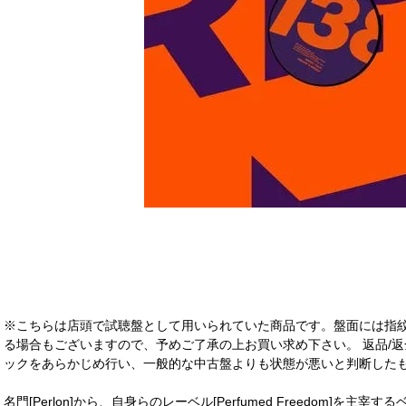
※こちらは店頭で試聴盤として用いられていた商品です。盤面には指
る場合もございますので、予めご了承の上お買い求め下さい。 返品/返
ックをあらかじめ行い、一般的な中古盤よりも状態が悪いと判断したも
名門[Perlon]から、自身らのレーベル[Perfumed Freedom]を主宰するベルリ