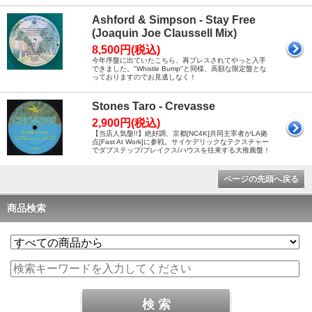
Ashford & Simpson - Stay Free
(Joaquin Joe Claussell Mix)
8,500円(税込)
今年序盤に出ていたこちら、再プレスされてやっと入手
できました。"Whistle Bump"と同様、高額な限定盤とな
っておりますのでお見逃しなく！
Stones Taro - Crevasse
2,900円(税込)
【当店人気盤!!】絶好調、京都[NC4K]共同主宰者がLA拠
点[Fast At Work]に参戦。サイケデリックなテクスチャー
でダブステップ/ブレイクス/ハウスを往来する大推薦盤！
ページの先頭へ戻る
商品検索