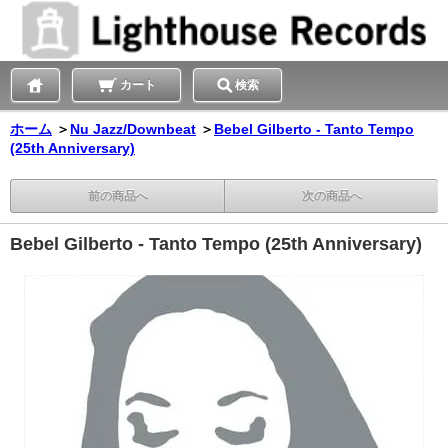
カート
検索
ホーム
＞
Nu Jazz/Downbeat
＞
Bebel Gilberto - Tanto Tempo
(25th Anniversary)
前の商品へ
次の商品へ
Bebel Gilberto - Tanto Tempo (25th Anniversary)