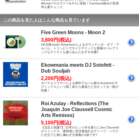
Woman"のカヴァーをA-1に収録！Crackazat絡みの音源
等も要チェック。
この商品を見た人はこんな商品も見ています
Five Green Moons - Moon 2
3,800円(税込)
UK古株Justin Robertsonによるダウンテンポ・ダブ・ア
ルバム。トリッピーでサイケデリックな要素やバレアリ
ックなテイストも盛り込んだおすすめ盤!!
Ekowmania meets DJ Sotofett -
Dub Souljah
2,200円(税込)
ガーナ人ドラマーによる傑作アルバム曲をSotofettがダ
ブミックスという聴く前から最高だと分かってる一枚が
到着！
Roi Azulay - Reflections (The
Joaquin Joe Claussell Cosmic
Arts Remixes)
5,100円(税込)
【当店人気盤!!】'22年のヒット作を新たにJoe Claussell
がリミックス。透明感と清涼感溢れるディープ・ハウス
に仕立てた例に漏れず大推薦の1枚です!!