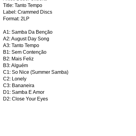
Title: Tanto Tempo
Label: Crammed Discs
Format: 2LP
A1: Samba Da Benção
A2: August Day Song
A3: Tanto Tempo
B1: Sem Contenção
B2: Mais Feliz
B3: Alguém
C1: So Nice (Summer Samba)
C2: Lonely
C3: Bananeira
D1: Samba E Amor
D2: Close Your Eyes