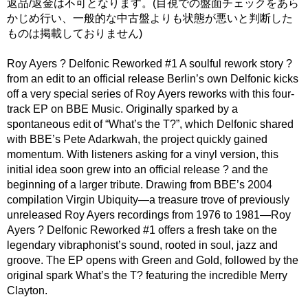
返品/返金は不可となります。(目視での盤面チェックをあら
かじめ行い、一般的な中古盤よりも状態が悪いと判断した
ものは掲載しておりません)
Roy Ayers ? Delfonic Reworked #1 A soulful rework story ?
from an edit to an official release Berlin’s own Delfonic kicks
off a very special series of Roy Ayers reworks with this four-
track EP on BBE Music. Originally sparked by a
spontaneous edit of “What’s the T?”, which Delfonic shared
with BBE’s Pete Adarkwah, the project quickly gained
momentum. With listeners asking for a vinyl version, this
initial idea soon grew into an official release ? and the
beginning of a larger tribute. Drawing from BBE’s 2004
compilation Virgin Ubiquity―a treasure trove of previously
unreleased Roy Ayers recordings from 1976 to 1981―Roy
Ayers ? Delfonic Reworked #1 offers a fresh take on the
legendary vibraphonist’s sound, rooted in soul, jazz and
groove. The EP opens with Green and Gold, followed by the
original spark What’s the T? featuring the incredible Merry
Clayton.