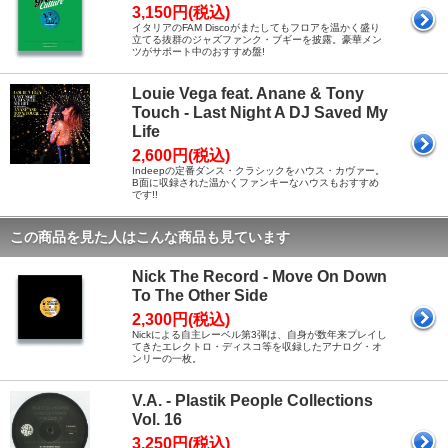
3,150円(税込)
イタリアのFAM Discoがまたしてもフロアを温かく盛り
立てる抜群のジャズファンク・ブギーを披露。豪華メン
ツがサポート中のおすすめ盤!
Louie Vega feat. Anane & Tony
Touch - Last Night A DJ Saved My
Life
2,600円(税込)
Indeepの定番ダンス・クラシックをハウス・カヴァー。
B面に収録された温かくファンキーなハウスもおすすめ
です!!
この商品を見た人はこんな商品も見ています
Nick The Record - Move On Down
To The Other Side
2,300円(税込)
Nickによる自主レーベル第3弾は、自身が数年来プレイし
てきたエレクトロ・ディスコ等を収録したアナログ・オ
ンリーの一枚。
V.A. - Plastik People Collections
Vol. 16
3,250円(税込)