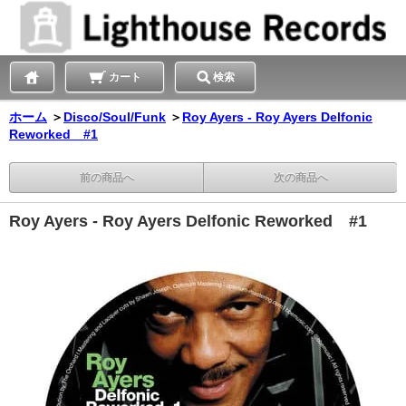
カート
検索
ホーム
＞
Disco/Soul/Funk
＞
Roy Ayers - Roy Ayers Delfonic
Reworked #1
前の商品へ
次の商品へ
Roy Ayers - Roy Ayers Delfonic Reworked #1