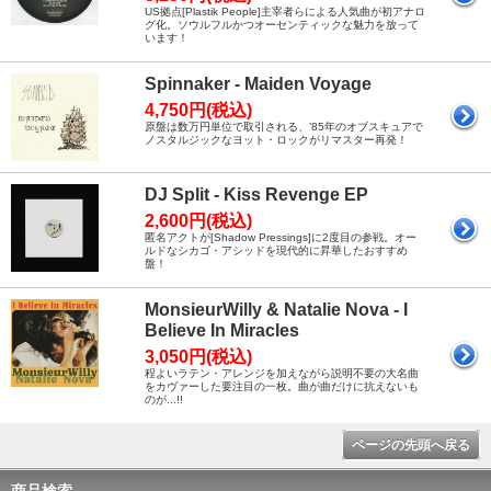
US拠点[Plastik People]主宰者らによる人気曲が初アナロ
グ化。ソウルフルかつオーセンティックな魅力を放って
います！
Spinnaker - Maiden Voyage
4,750円(税込)
原盤は数万円単位で取引される、’85年のオブスキュアで
ノスタルジックなヨット・ロックがリマスター再発！
DJ Split - Kiss Revenge EP
2,600円(税込)
匿名アクトが[Shadow Pressings]に2度目の参戦。オー
ルドなシカゴ・アシッドを現代的に昇華したおすすめ
盤！
MonsieurWilly & Natalie Nova - I
Believe In Miracles
3,050円(税込)
程よいラテン・アレンジを加えながら説明不要の大名曲
をカヴァーした要注目の一枚。曲が曲だけに抗えないも
のが...!!
ページの先頭へ戻る
商品検索