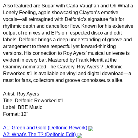
Also featured are Sugar with Carla Vaughan and Oh What a
Lonely Feeling, again showcasing Clayton’s emotive
vocals―all reimagined with Delfonic’s signature flair for
rhythmic depth and dancefloor flow. Known for his extensive
output of remixes and EPs on respected disco and edit
labels, Delfonic brings a deep understanding of groove and
arrangement to these respectful yet forward-thinking
versions. His connection to Roy Ayers’ musical universe is
evident in every bar. Mastered by Frank Merritt at the
Grammy-nominated The Carvery, Roy Ayers ? Delfonic
Reworked #1 is available on vinyl and digital download―a
must for fans, collectors and groove connoisseurs alike.
Artist: Roy Ayers
Title: Delfonic Reworked #1
Label: BBE Music
Format: 12"
A1: Green and Gold (Delfonic Rework)
A2: What's The T? (Delfonic Edit)