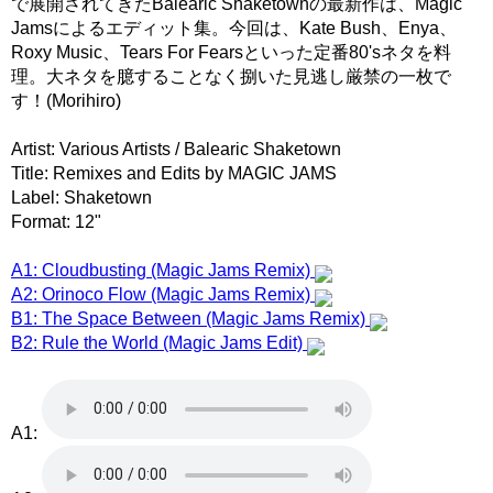
で展開されてきたBalearic Shaketownの最新作は、Magic
Jamsによるエディット集。今回は、Kate Bush、Enya、
Roxy Music、Tears For Fearsといった定番80'sネタを料
理。大ネタを臆することなく捌いた見逃し厳禁の一枚で
す！(Morihiro)
Artist: Various Artists / Balearic Shaketown
Title: Remixes and Edits by MAGIC JAMS
Label: Shaketown
Format: 12"
A1: Cloudbusting (Magic Jams Remix)
A2: Orinoco Flow (Magic Jams Remix)
B1: The Space Between (Magic Jams Remix)
B2: Rule the World (Magic Jams Edit)
A1: