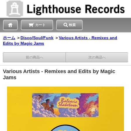
カート
検索
ホーム
＞
Disco/Soul/Funk
＞
Various Artists - Remixes and
Edits by Magic Jams
前の商品へ
次の商品へ
Various Artists - Remixes and Edits by Magic
Jams