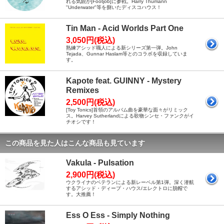
れる気鋭が[Footjob]に参戦。Harry Thumann
"Underwater"等を捌いたディスコハウス！
Tin Man - Acid Worlds Part One
3,050円(税込)
熟練アシッド職人による新シリーズ第一弾。John
Tejada、Gunnar Haslam等とのコラボを収録していま
す。
Kapote feat. GUINNY - Mystery
Remixes
2,500円(税込)
[Toy Tonics]首領のアルバム曲を豪華な面々がリミック
ス。Harvey Sutherlandによる歌物シンセ・ファンクがイ
チオシです！
この商品を見た人はこんな商品も見ています
Vakula - Pulsation
2,900円(税込)
ウクライナのベテランによる新レーベル第1弾。深く潜航
するアシッド・ディープ・ハウス/エレクトロに脱帽で
す。大推薦！
Ess O Ess - Simply Nothing