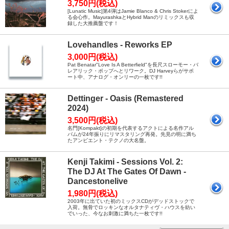
3,750円(税込)
[Lunatic Music]第4弾はJamie Blanco & Chris Stokerによ
る会心作。MayurashkaとHybrid Manのリミックスも収
録した大推薦盤です！
Lovehandles - Reworks EP
3,000円(税込)
Pat Benatar"Love Is A Betterfield"を長尺スローモー・バ
レアリック・ポップへとリワーク。DJ Harveyらがサポ
ート中、アナログ・オンリーの一枚です!!
Dettinger - Oasis (Remastered
2024)
3,500円(税込)
名門[Kompakt]の初期を代表するアクトによる名作アル
バムが24年振りにリマスタリング再発。先見の明に満ち
たアンビエント・テクノの大名盤。
Kenji Takimi - Sessions Vol. 2:
The DJ At The Gates Of Dawn -
Dancestonelive
1,980円(税込)
2003年に出ていた初のミックスCDがデッドストックで
入荷。無骨でロッキンなオルタナティヴ・ハウスを紡い
でいった、今なお刺激に満ちた一枚です!!