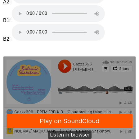
A2:
B1:
B2: