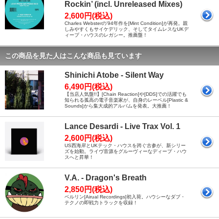
Rockin’ (incl. Unreleased Mixes)
2,600円(税込)
Charles Websterの’94年作を[Mint Condition]が再発。親
しみやすくもサイケデリック、そしてタイムレスなUKデ
ィープ・ハウスのレガシー。推薦盤！
この商品を見た人はこんな商品も見ています
Shinichi Atobe - Silent Way
6,490円(税込)
【当店人気盤!!】[Chain Reaction]や[DDS]での活躍でも
知られる孤高の電子音楽家が、自身のレーベル[Plastic &
Sounds]から集大成的アルバムを発表。大推薦！
Lance Desardi - Live Trax Vol. 1
2,600円(税込)
US西海岸とUKテック・ハウスを跨ぐ古参が、新シリー
ズを始動。ライヴ音源をグルーヴィーなディープ・ハウ
スへと昇華！
V.A. - Dragon's Breath
2,850円(税込)
ベルリン[Airual Recordings]初入荷。ハウシーなダブ・
テクノの即戦力トラックを収録！