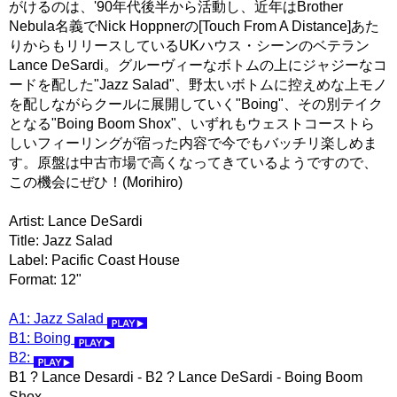
がけるのは、'90年代後半から活動し、近年はBrother
Nebula名義でNick Hoppnerの[Touch From A Distance]あた
りからもリリースしているUKハウス・シーンのベテラン
Lance DeSardi。グルーヴィーなボトムの上にジャジーなコ
ードを配した"Jazz Salad"、野太いボトムに控えめな上モノ
を配しながらクールに展開していく"Boing"、その別テイク
となる"Boing Boom Shox"、いずれもウェストコーストら
しいフィーリングが宿った内容で今でもバッチリ楽しめま
す。原盤は中古市場で高くなってきているようですので、
この機会にぜひ！(Morihiro)
Artist: Lance DeSardi
Title: Jazz Salad
Label: Pacific Coast House
Format: 12"
A1: Jazz Salad
B1: Boing
B2:
B1 ? Lance Desardi - B2 ? Lance DeSardi - Boing Boom
Shox