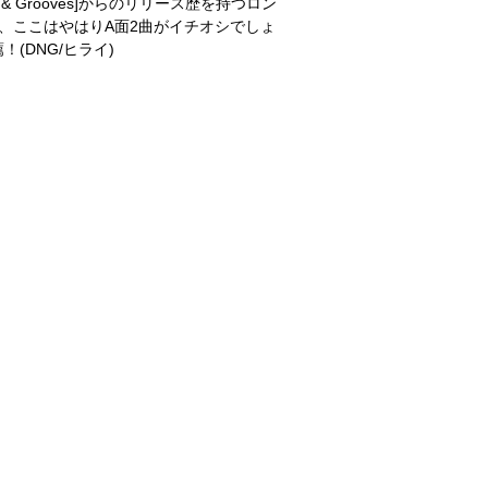
& Grooves]からのリリース歴を持つロン
いですが、ここはやはりA面2曲がイチオシでしょ
！(DNG/ヒライ)