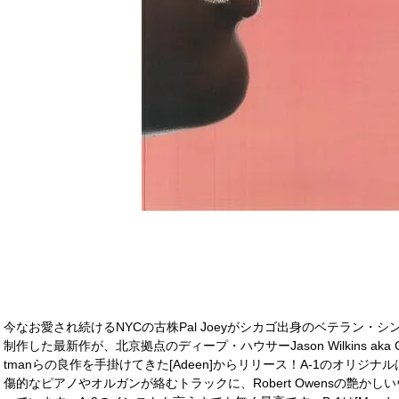
今なお愛され続けるNYCの古株Pal Joeyがシカゴ出身のベテラン・シンガ
制作した最新作が、北京拠点のディープ・ハウサーJason Wilkins aka Camille
tmanらの良作を手掛けてきた[Adeen]からリリース！A-1のオリジナ
傷的なピアノやオルガンが絡むトラックに、Robert Owensの艶か