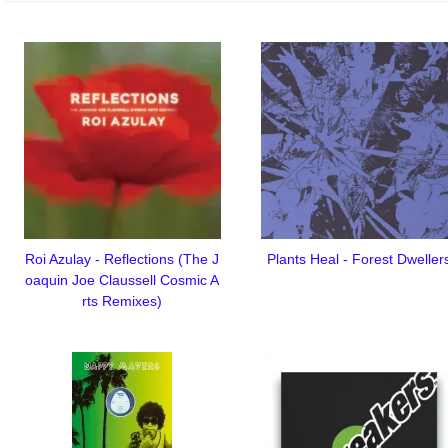
Roi Azulay - Reflections (The J
Plants Heal - Forest Dweller
oaquin Joe Claussell Cosmic A
rts Remixes)