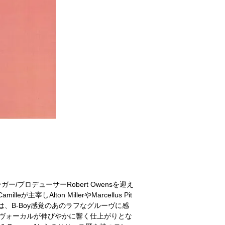
ー/プロデューサーRobert Owensを迎え
が主宰しAlton MillerやMarcellus Pit
ルは、B-Boy感覚のあのラフなグルーヴに感
しいヴォーカルが伸びやかに響く仕上がりとな