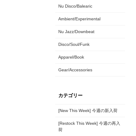
Nu Disco/Balearic
Ambient/Experimental
Nu Jazz/Downbeat
Disco/Soul/Funk
Apparel/Book
Gear/Accessories
カテゴリー
[New This Week] 今週の新入荷
[Restock This Week] 今週の再入
荷