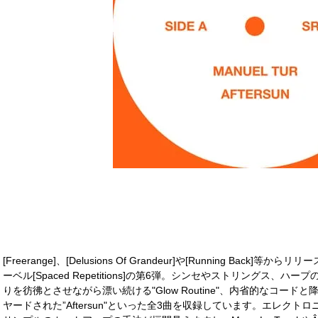
[Freerange]、[Delusions Of Grandeur]や[Running Back]
ーベル[Spaced Repetitions]の第6弾。シンセやストリングス、ハープ
りを彷彿とさせながら漂い続ける"Glow Routine"、内省的なコー
ヤードされた”Aftersun"といった全3曲を収録しています。エレク