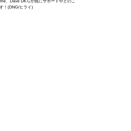
Âme、Dave DKらが既にサポート中とのこ
(DNG/ヒライ)