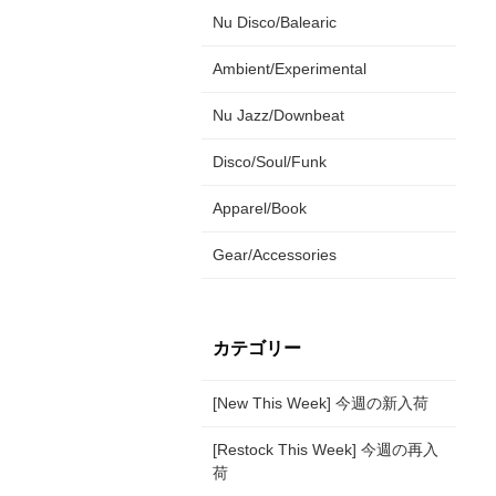
Nu Disco/Balearic
Ambient/Experimental
Nu Jazz/Downbeat
Disco/Soul/Funk
Apparel/Book
Gear/Accessories
カテゴリー
[New This Week] 今週の新入荷
[Restock This Week] 今週の再入
荷