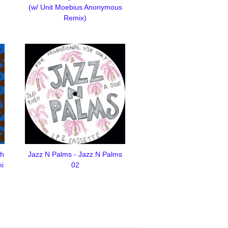
(w/ Unit Moebius Anonymous
Remix)
th
Jazz N Palms - Jazz N Palms
mi
02