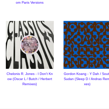
om Paris Versions
Chelonis R. Jones - I Don't Kn
Gordon Koang - Y Dah / Sou
ow (Oscar L / Butch / Herbert
Sudan (Sleep D / Andras Re
Remixes)
xes)