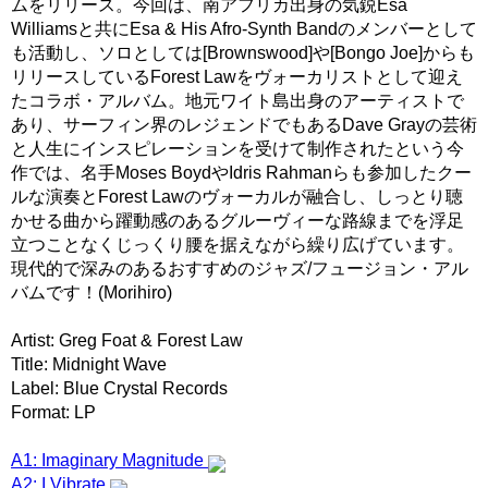
ムをリリース。今回は、南アフリカ出身の気鋭Esa
Williamsと共にEsa & His Afro-Synth Bandのメンバーとして
も活動し、ソロとしては[Brownswood]や[Bongo Joe]からも
リリースしているForest Lawをヴォーカリストとして迎え
たコラボ・アルバム。地元ワイト島出身のアーティストで
あり、サーフィン界のレジェンドでもあるDave Grayの芸術
と人生にインスピレーションを受けて制作されたという今
作では、名手Moses BoydやIdris Rahmanらも参加したクー
ルな演奏とForest Lawのヴォーカルが融合し、しっとり聴
かせる曲から躍動感のあるグルーヴィーな路線までを浮足
立つことなくじっくり腰を据えながら繰り広げています。
現代的で深みのあるおすすめのジャズ/フュージョン・アル
バムです！(Morihiro)
Artist: Greg Foat & Forest Law
Title: Midnight Wave
Label: Blue Crystal Records
Format: LP
A1: Imaginary Magnitude
A2: I Vibrate