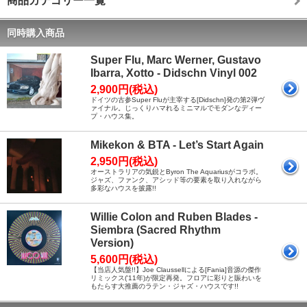
商品カテゴリー一覧
同時購入商品
Super Flu, Marc Werner, Gustavo
Ibarra, Xotto - Didschn Vinyl 002
2,900円(税込)
ドイツの古参Super Fluが主宰する[Didschn]発の第2弾ヴ
ァイナル。じっくりハマれるミニマルでモダンなディー
プ・ハウス集。
Mikekon & BTA - Let’s Start Again
2,950円(税込)
オーストラリアの気鋭とByron The Aquariusがコラボ。
ジャズ、ファンク、アシッド等の要素を取り入れながら
多彩なハウスを披露!!
Willie Colon and Ruben Blades -
Siembra (Sacred Rhythm
Version)
5,600円(税込)
【当店人気盤!!】Joe Claussellによる[Fania]音源の傑作
リミックス('11年)が限定再発。フロアに彩りと賑わいを
もたらす大推薦のラテン・ジャズ・ハウスです!!