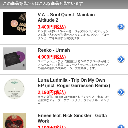
この商品を見た人はこんな商品も見ています
V.A. - Soul Quest: Maintain
Altitude 2
3,400円(税込)
ロンドンの[Soul Quest]発、ジャズやソウルのエッセン
スを取り入れながら温かみとキレのあるハウス～ブロー
クンビーツを展開する良質な1枚。
Reeko - Urmah
4,900円(税込)
スパニッシュ・テクノ重鎮によるDNBアプローチが遂に
アルバムとして結実。170というテンポにおけるテクノ
の冒険の最良の成果の一つ、大推薦致します。
Luna Ludmila - Trip On My Own
EP (incl. Roger Gerressen Remix)
2,190円(税込)
オランダ発、Roger Gerressenもリミックスで参加した
正統派なディープ・ダブ・テクノ。ヴァイナル・オンリ
ー
Envee feat. Nick Sinckler - Gotta
Work
2,190円(税込)