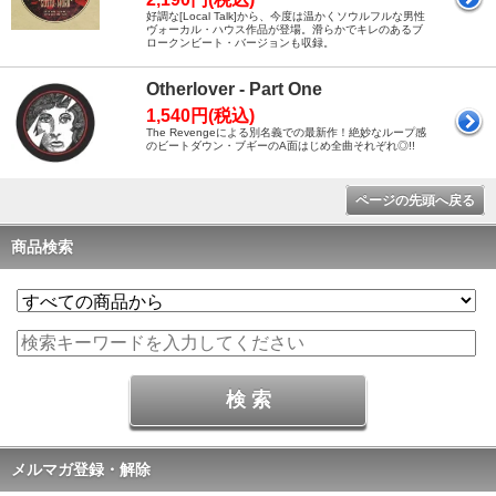
好調な[Local Talk]から、今度は温かくソウルフルな男性
ヴォーカル・ハウス作品が登場。滑らかでキレのあるブ
ロークンビート・バージョンも収録。
Otherlover - Part One
1,540円(税込)
The Revengeによる別名義での最新作！絶妙なループ感
のビートダウン・ブギーのA面はじめ全曲それぞれ◎!!
ページの先頭へ戻る
商品検索
メルマガ登録・解除