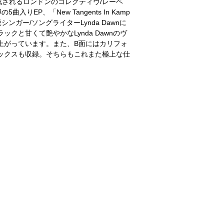
されるロンドンのコレクティヴ/レーベ
5曲入りEP、「New Tangents In Kamp
新進気鋭シンガー/ソングライターLynda Dawnに
ックと甘くて艶やかなLynda Dawnのヴ
上がっています。また、B面にはカリフォ
・リミックスも収録。そちらもこれまた極上な仕