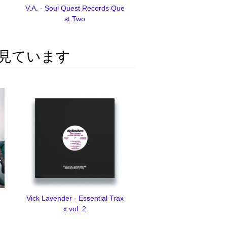
V.A. - Soul Quest Records Que
st Two
見ています
Vick Lavender - Essential Trax
x vol. 2