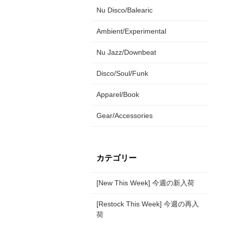
Nu Disco/Balearic
Ambient/Experimental
Nu Jazz/Downbeat
Disco/Soul/Funk
Apparel/Book
Gear/Accessories
カテゴリー
[New This Week] 今週の新入荷
[Restock This Week] 今週の再入
荷