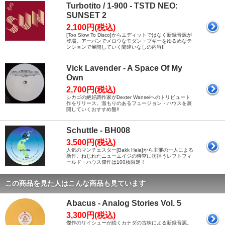
Turbotito / 1-900 - TSTD NEO:
SUNSET 2
2,100円(税込)
[Too Slow To Disco]からエディットではなく新録音源が
登場。アーバンでメロウなモダン・ブギーをゆるめなテ
ンションで展開していく間違いなしの内容!!
Vick Lavender - A Space Of My
Own
2,700円(税込)
シカゴの絶好調作家がDexter Wanselへのトリビュート
作をリリース。温もりのあるフュージョン・ハウスを展
開していくおすすめ盤!!
Schuttle - BH008
3,500円(税込)
人気のマンチェスター[Bakk Heia]から主催の一人による
新作。ねじれたニューエイジの時空に彷徨うレフトフィ
ールド・ハウス傑作は100枚限定！
この商品を見た人はこんな商品も見ています
Abacus - Analog Stories Vol. 5
3,300円(税込)
傑作のリイシューが続くカナダの古株による新録音源。