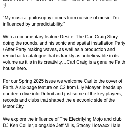
す。
"My musical philosophy comes from outside of music. I’m
influenced by unpredictability."
With a documentary feature Desire: The Carl Craig Story
doing the rounds, and his sonic and spatial installation Party
/ After Party making waves, as well as a production and
remix back catalogue that is frankly as unbelievable in its
volume as it is in its creativity…Carl Craig is a genuine Faith
house hero.
For our Spring 2025 issue we welcome Carl to the cover of
Faith. A six-page feature on C2 from Lily Moayeri heads up
our deep dive into Detroit and just some of the key players,
records and clubs that shaped the electronic side of the
Motor City.
We explore the influence of The Electrifying Mojo and club
DJ Ken Collier, alongside Jeff Mills, Stacey Hotwaxx Hale