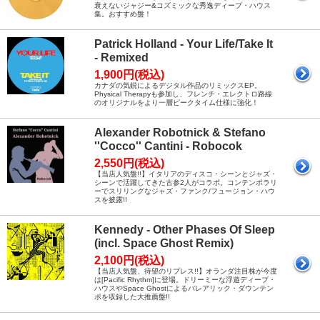
衰えないジャジー&コズミックな秀逸ディープ・ハウス
集。おすすめ盤！
Patrick Holland - Your Life/Take It
- Remixed
1,900円(税込)
カナダの気鋭によるデジタル作品のリミックスEP。
Physical Therapyも参加し、フレンチ・エレクトロ路線
のオリジナルをより一層ピークタイム仕様に強化！
Alexander Robotnick & Stefano
''Cocco'' Cantini - Robocok
2,550円(税込)
【当店人気盤!!】イタリアのディスコ・シーンとジャズ・
シーンで活躍してきた古参2人がコラボ。コンテンポラリ
ーでスリリングなジャズ・ファンク/フュージョン・ハウ
スを披露!!
Kennedy - Other Phases Of Sleep
(incl. Space Ghost Remix)
2,100円(税込)
【当店人気盤、待望のリプレス!!】オランダ注目株が今度
は[Pacific Rhythm]に登場。ドリーミーな浮遊ディープ・
ハウスやSpace Ghostによるバレアリック・ダウンテン
ポを収録した大推薦盤!!