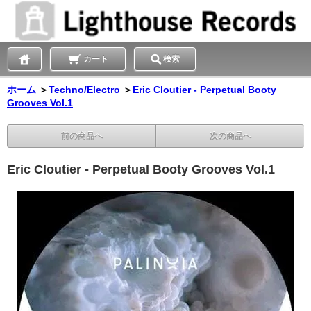
カート
検索
ホーム
＞
Techno/Electro
＞
Eric Cloutier - Perpetual Booty
Grooves Vol.1
前の商品へ
次の商品へ
Eric Cloutier - Perpetual Booty Grooves Vol.1