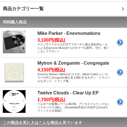
商品カテゴリー一覧
同時購入商品
Mike Parker - Enevnomations
3,100円(税込)
テクノサイドからの170アプローチに最も意欲的な一人
による[Samurai Music]からのキラーな新作。ぜひ、使い
こなして下さい！
Mytron & Zongamin - Congregate
4,150円(税込)
Susumu MukaiとMytronがコラボ。[Multi Culti]らしいカ
ラーの中にZongamin感も見え隠れするモダン・トライバ
ルなダンス・トラック集。
Twelve Clouds - Clear Up EP
1,700円(税込)
ベルギーの新興レーベル第2弾。アトモスフェリックなミ
ニマルハウス2曲と、[Smallville]作品が大好評なSnadの
リミックスを収録!!
この商品を見た人はこんな商品も見ています