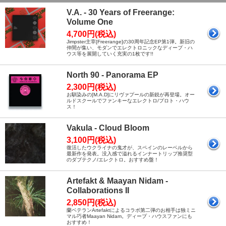
V.A. - 30 Years of Freerange:
Volume One
4,700円(税込)
Jimpster主宰[Freerange]の30周年記念EP第1弾。新旧の
仲間が集い、モダンでエレクトロニックなディープ・ハ
ウス等を展開していく充実の1枚です!!
North 90 - Panorama EP
2,300円(税込)
お馴染みの[M.A.D]にリヴァプールの新鋭が再登場。オー
ルドスクールでファンキーなエレクトロ/プロト・ハウ
ス！
Vakula - Cloud Bloom
3,100円(税込)
復活したウクライナの鬼才が、スペインのレーベルから
最新作を発表。没入感で溢れるインナートリップ推奨型
のダブテクノ/エレクトロ。おすすめ盤！
Artefakt & Maayan Nidam -
Collaborations II
2,850円(税込)
蘭ベテランArtefaktによるコラボ第二弾のお相手は独ミニ
マル巧者Maayan Nidam。ディープ・ハウスファンにも
おすすめ！