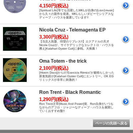
4,150円(税込)
[Spiritual Life]等でも活躍したMKLが自身の[Lion1music]
から久々の新作を発表。MKLらしいダビーでシリアスな
ディープ・ハウスを披露しています!!
Nicola Cruz - Telemagenta EP
3,300円(税込)
【当店人気盤、待望のリプレス!!】エクアドルの天才
Nicola Cruzが、サイケデリックなエレクトロ・ハウスを
携え[Kalahari Oyster Cult]に参戦。大推薦！
Oma Totem - the trick
2,100円(税込)
[Hivern Discs]からの”Exercicis Ritmics”が素晴らしかった
新進気鋭が[Kalahari Oyster Cult]にエントリー。OK EG
リミックスが非常に刺激的！
Ron Trent - Black Romantic
1,290円(税込)
Ron Trent主宰[Music And Power]発、Ron自身がいつも
ながらのアフロ・ジャジーなディープ・ハウスを展開し
ていくおすすめ盤!!
ページの先頭へ戻る