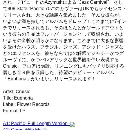
され、デビュー作のAzymuthによる ”Jazz Carnival"、そし
て808 State "Pacific 707"のカヴァーはUKでもライセンス・
リリースされ、大きな話題を集めました。そんな彼らが、
いよいよ満を持してアルバムをドロップ！これまでに7イン
チでリリースされるも、そのほとんどがソールドアウトと
いう彼らの作品はフル・バージョンとして収録され、いよ
いよその全貌が明らかになります。これまでに大きな影響
を受けたハウス、ブラジル、ジャズ、アシッド・ジャズな
どのエッセンスを、彼らならではの解釈でジャジーかつグ
ルーヴィに、かつバレアリックな世界観を伴い表現する
Cruisic。フロアは勿論、リスニングにもバッチリ対応する
麗しき全８曲を収録した、待望のデビュー・アルバム
「Euphoria」がいよいよリリースされます！
Artist: Cruisic
Title: Euphoria
Label: Flower Records
Format: LP
A1: Pacific -Full Length Version-
A2: Come With Me