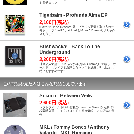
も要チェック！
Tigerbalm - Profunda Alma EP
2,100円(税込)
[Razor-N-Tape Reserve]発、ブラジル要素を取り入れた
モダン・ブギーEP。YuksekとMake A Danceのリミック
スも良し!!
Bushwacka! - Back To The
Underground
2,300円(税込)
【当店人気盤!!】UK古株が再び[Nu Groove]に登場し、オ
ールド・ヴァイブを意識したハウスを披露。B-1あたり、
特におすすめです!!
この商品を見た人はこんな商品も見ています
Sciama - Between Veils
2,600円(税込)
レフトフィールドDNB信頼の[Samurai Music]から新作2
枚同時入荷。こちらはロンドン拠点気鋭による怒涛の傑
作！
MKL / Tommy Bones / Anthony
Velarde - MKL Remixes