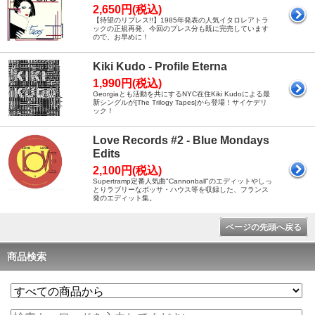
2,650円(税込)
【待望のリプレス!!】1985年発表の人気イタロレアトラ
ックの正規再発、今回のプレス分も既に完売しています
ので、お早めに！
Kiki Kudo - Profile Eterna
1,990円(税込)
Georgiaとも活動を共にするNYC在住Kiki Kudoによる最
新シングルが[The Trilogy Tapes]から登場！サイケデリ
ック！
Love Records #2 - Blue Mondays
Edits
2,100円(税込)
Supertramp定番人気曲"Cannonball"のエディットやしっ
とりラブリーなボッサ・ハウス等を収録した、フランス
発のエディット集。
ページの先頭へ戻る
商品検索