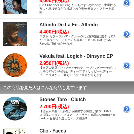
3,600円(税込)
[Golf Channel]や[Leng]からも出すPayfoneが、中毒性も
程よく忍ばせながら洗練された歌物モダン・ブギーを展
開！
Alfredo De La Fe - Alfredo
4,400円(税込)
ロフト/ガラージ/レア・グルーヴなど広範囲に愛されてき
た'79年ラテン・アルバムが再発。"Hot To Trot"と"My
Favorite Things"をぜひ!!
Vakula feat. Logich - Dinsync EP
2,950円(税込)
【当店人気盤!!】ウクライナのディープ・ハウサーの久し
ぶりの12インチ作品。ディープでトリッピーなディー
プ・ハウスから、衰えていない腕前が伺えます。
この商品を見た人はこんな商品も見ています
Stones Taro - Clutch
2,700円(税込)
【当店人気盤!!】京都から躍動する気鋭が放つ、UKベー
ス以降のモダン・フロア・フィラー！好調のChristopher
Ledgerもお聴き逃しなく。大推薦!!
Clio - Faces