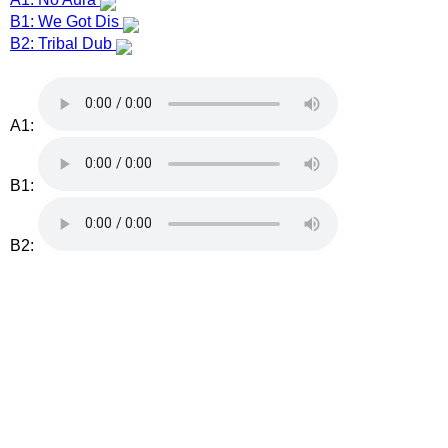
B1: We Got Dis
B2: Tribal Dub
A1:
B1:
B2: