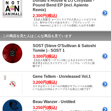
Donald's House & DJ Chrysalis -
Pound Bend EP (incl. Apiento
Remix)
2,300円(税込)
【当店人気盤!!】オーストラリアの人気ユニットがコラボ
した、鮮やかでキレのあるモダン・プログレッシヴ・ハ
ウス。Apientoによるリミックスも収録したおすすめ盤!!
この商品を見た人はこんな商品も見ています
SOST (Steve O'Sullivan & Satoshi
Tomiie ) - SOST 1
3,300円(税込)
【当店人気盤!!】ベテラン2名によるまさかのコラボ作。
研ぎ澄まされたサイケデリック・ミニマル・ハウスに脱
帽です！
Gene Tellem - Unreleased Vol.1
3,200円(税込)
カナダはモントリオールの気鋭がサブレーベルを始動。
いつも以上の渋みとディープネスを湛えた1枚です!!
Beau Wanzer - Untitled
3,250円(税込)