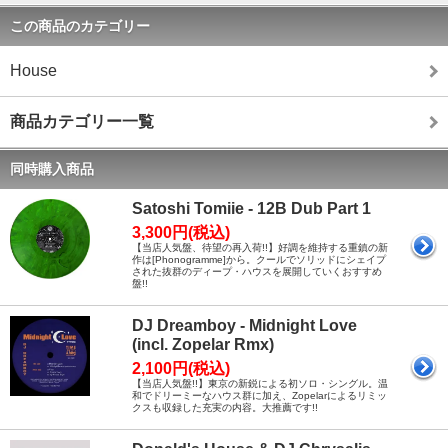
この商品のカテゴリー
House
商品カテゴリー一覧
同時購入商品
Satoshi Tomiie - 12B Dub Part 1
3,300円(税込)
【当店人気盤、待望の再入荷!!】好調を維持する重鎮の新
作は[Phonogramme]から。クールでソリッドにシェイプ
された抜群のディープ・ハウスを展開していくおすすめ
盤!!
DJ Dreamboy - Midnight Love
(incl. Zopelar Rmx)
2,100円(税込)
【当店人気盤!!】東京の新鋭による初ソロ・シングル。温
和でドリーミーなハウス群に加え、Zopelarによるリミッ
クスも収録した充実の内容。大推薦です!!