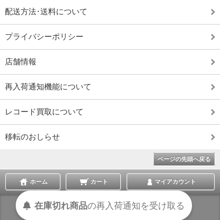
配送方法･送料について
プライバシーポリシー
店舗情報
再入荷通知機能について
レコード買取について
移転のおしらせ
ページの先頭へ戻る
ホーム
カート
マイアカウント
在庫切れ商品
の
再入荷
通知を
受け取る
表示切替 :
スマートフォン
|
PC版