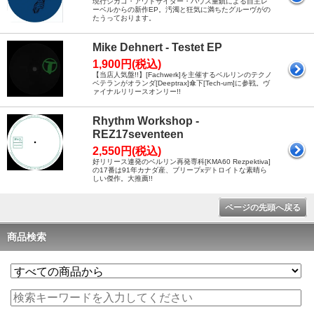
現行シカゴ・アウトサイダー・ハウス重鎮による自主レ
ーベルからの新作EP。汚濁と狂気に満ちたグルーヴがの
たうっております。
Mike Dehnert - Testet EP
1,900円(税込)
【当店人気盤!!】[Fachwerk]を主催するベルリンのテクノ
ベテランがオランダ[Deeptrax]傘下[Tech-um]に参戦。ヴ
ァイナルリリースオンリー!!
Rhythm Workshop -
REZ17seventeen
2,550円(税込)
好リリース連発のベルリン再発専科[KMA60 Rezpektiva]
の17番は91年カナダ産、ブリープxデトロイトな素晴ら
しい傑作。大推薦!!
ページの先頭へ戻る
商品検索