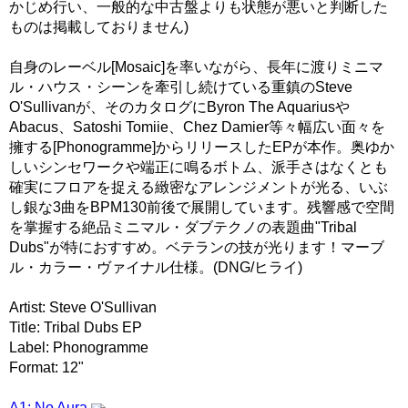
かじめ行い、一般的な中古盤よりも状態が悪いと判断した
ものは掲載しておりません)
自身のレーベル[Mosaic]を率いながら、長年に渡りミニマ
ル・ハウス・シーンを牽引し続けている重鎮のSteve
O'Sullivanが、そのカタログにByron The Aquariusや
Abacus、Satoshi Tomiie、Chez Damier等々幅広い面々を
擁する[Phonogramme]からリリースしたEPが本作。奥ゆか
しいシンセワークや端正に鳴るボトム、派手さはなくとも
確実にフロアを捉える緻密なアレンジメントが光る、いぶ
し銀な3曲をBPM130前後で展開しています。残響感で空間
を掌握する絶品ミニマル・ダブテクノの表題曲"Tribal
Dubs"が特におすすめ。ベテランの技が光ります！マーブ
ル・カラー・ヴァイナル仕様。(DNG/ヒライ)
Artist: Steve O'Sullivan
Title: Tribal Dubs EP
Label: Phonogramme
Format: 12"
A1: No Aura