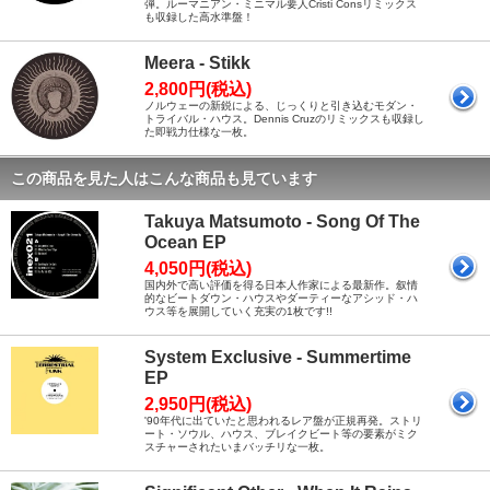
弾。ルーマニアン・ミニマル要人Cristi Consリミックス
も収録した高水準盤！
Meera - Stikk
2,800円(税込)
ノルウェーの新鋭による、じっくりと引き込むモダン・
トライバル・ハウス。Dennis Cruzのリミックスも収録し
た即戦力仕様な一枚。
この商品を見た人はこんな商品も見ています
Takuya Matsumoto - Song Of The
Ocean EP
4,050円(税込)
国内外で高い評価を得る日本人作家による最新作。叙情
的なビートダウン・ハウスやダーティーなアシッド・ハ
ウス等を展開していく充実の1枚です!!
System Exclusive - Summertime
EP
2,950円(税込)
'90年代に出ていたと思われるレア盤が正規再発。ストリ
ート・ソウル、ハウス、ブレイクビート等の要素がミク
スチャーされたいまバッチリな一枚。