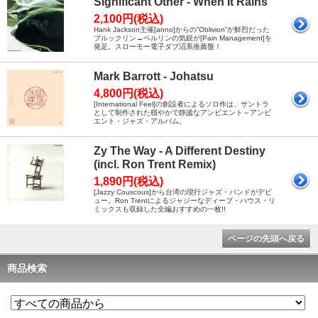
Significant Other - When It Rains
2,100円(税込)
Hank Jackson主催[anno]からの”Oblivion”が鮮烈だった
ブルックリン→ベルリンの気鋭が[Pain Management]を
発足。スローモー電子ダブ沼系推薦盤！
Mark Barrott - Johatsu
4,800円(税込)
[International Feel]の創設者によるソロ作は、サントラ
として制作された穏やかで静謐なアンビエント～アンビ
エント・ジャズ・アルバム。
Zy The Way - A Different Destiny
(incl. Ron Trent Remix)
1,890円(税込)
[Jazzy Couscous]から台湾の現行ジャズ・バンドがデビ
ュー。Ron Trentによるジャジーなディープ・ハウス・リ
ミックスも収録した全編おすすめの一枚!!
ページの先頭へ戻る
商品検索