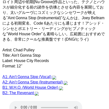
ロイト周辺や初期[Nu Groove]作品といった、テクノとハウ
スが細分化する前の諸作を彷彿とさせる内容を展開してお
り、太いグルーヴにコズミックなシンセワークが映え
る"Aint Gonna Stop (Instrumental)"なんかは、Joey Beltram
による初期変名、Code 6あたりにも通じます！アシッド・
シンセとポエトリー・リーディングがヒプノティック
な"World House Order"も素晴らしい。広範囲におすすめで
きる、非常にクールな推薦盤です！(DNG/ヒライ)
Artist: Chad Pulley
Title: Ain't Gonna Stop
Label: House City Records
Format: 12"
A1: Ain't Gonna Stop (Vocal)
A2: Ain't Gonna Stop (Instrumental)
B1: W.H.O. (World House Order)
B2: The Revenant