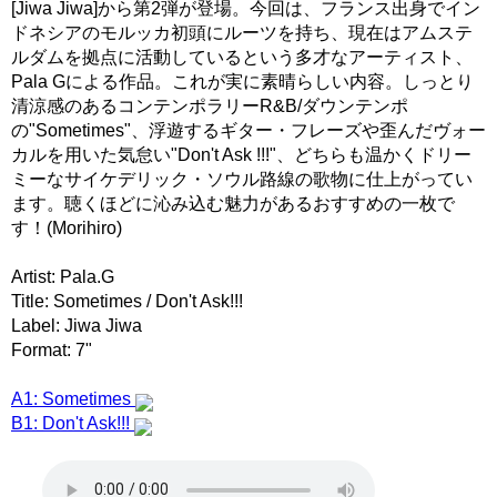
[Jiwa Jiwa]から第2弾が登場。今回は、フランス出身でイン
ドネシアのモルッカ初頭にルーツを持ち、現在はアムステ
ルダムを拠点に活動しているという多才なアーティスト、
Pala Gによる作品。これが実に素晴らしい内容。しっとり
清涼感のあるコンテンポラリーR&B/ダウンテンポ
の"Sometimes"、浮遊するギター・フレーズや歪んだヴォー
カルを用いた気怠い"Don't Ask !!!"、どちらも温かくドリー
ミーなサイケデリック・ソウル路線の歌物に仕上がってい
ます。聴くほどに沁み込む魅力があるおすすめの一枚で
す！(Morihiro)
Artist: Pala.G
Title: Sometimes / Don't Ask!!!
Label: Jiwa Jiwa
Format: 7"
A1: Sometimes
B1: Don't Ask!!!