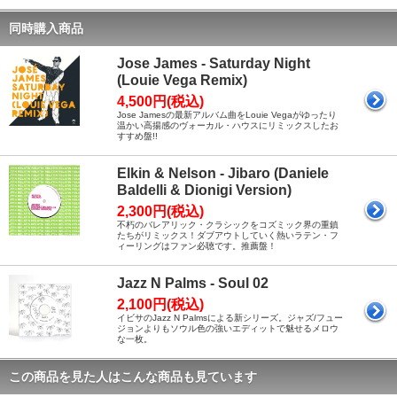
同時購入商品
Jose James - Saturday Night
(Louie Vega Remix)
4,500円(税込)
Jose Jamesの最新アルバム曲をLouie Vegaがゆったり
温かい高揚感のヴォーカル・ハウスにリミックスしたお
すすめ盤!!
Elkin & Nelson - Jibaro (Daniele
Baldelli & Dionigi Version)
2,300円(税込)
不朽のバレアリック・クラシックをコズミック界の重鎮
たちがリミックス！ダブアウトしていく熱いラテン・フ
ィーリングはファン必聴です。推薦盤！
Jazz N Palms - Soul 02
2,100円(税込)
イビサのJazz N Palmsによる新シリーズ。ジャズ/フュー
ジョンよりもソウル色の強いエディットで魅せるメロウ
な一枚。
この商品を見た人はこんな商品も見ています