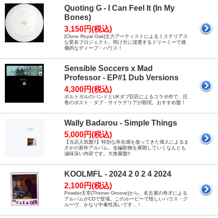
Quoting G - I Can Feel It (In My
Bones)
3,150円(税込)
[Clone Royal Oak]主力アーティストによるミステリアス
な変名プロジェクト。明け方に浸透するドリーミーで感
傷的なディープ・ハウス！
Sensible Soccers x Mad
Professor - EP#1 Dub Versions
4,300円(税込)
ポルトガルのバンドとUKダブ巨匠によるコラボ作で、圧
巻のポスト・ダブ・サイケデリアが顕現。おすすめ盤！
Wally Badarou - Simple Things
5,000円(税込)
【当店人気盤!!】特別な存在感を放ってきた偉人によるま
さかの新作アルバム。全編歌物を展開していくなんとも
滋味深い内容です。大推薦盤!!
KOOLMFL - 2024 2 0 2 4 2024
2,100円(税込)
Powder主宰[Thinner Groove]から、名古屋の奇才による
アルバムがCDで登場。このルーピーで怪しいハウス・グ
ルーヴ、かなり中毒性高いです...！