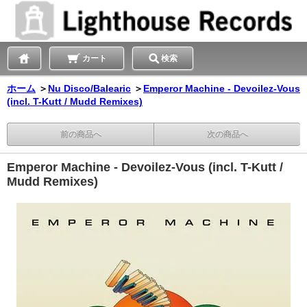
カート
検索
ホーム
＞
Nu Disco/Balearic
＞
Emperor Machine - Devoilez-Vous
(incl. T-Kutt / Mudd Remixes)
前の商品へ
次の商品へ
Emperor Machine - Devoilez-Vous (incl. T-Kutt /
Mudd Remixes)