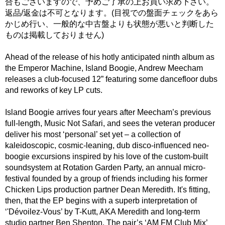
合もございますので、予めご了承の上お買い求め下さい。
返品/返金は不可となります。(目視での盤面チェックをあら
かじめ行い、一般的な中古盤よりも状態が悪いと判断した
ものは掲載しておりません)
Ahead of the release of his hotly anticipated ninth album as
the Emperor Machine, Island Boogie, Andrew Meecham
releases a club-focused 12” featuring some dancefloor dubs
and reworks of key LP cuts.
Island Boogie arrives four years after Meecham’s previous
full-length, Music Not Safari, and sees the veteran producer
deliver his most ‘personal’ set yet – a collection of
kaleidoscopic, cosmic-leaning, dub disco-influenced neo-
boogie excursions inspired by his love of the custom-built
soundsystem at Rotation Garden Party, an annual micro-
festival founded by a group of friends including his former
Chicken Lips production partner Dean Meredith. It's fitting,
then, that the EP begins with a superb interpretation of
‘'Dévoilez-Vous’ by T-Kutt, AKA Meredith and long-term
studio partner Ben Shenton. The pair’s ‘AM FM Club Mix’