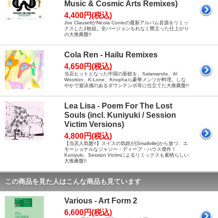
Music & Cosmic Arts Remixes)
4,400円(税込)
Joe ClausellがNicola Conteの最新アルバム音源をリミッ
クスした2枚組。全バージョンもれなく際立った仕上がり
の大推薦盤!!
Cola Ren - Hailu Remixes
4,650円(税込)
当店ヒットとなった中国の新鋭を、Salamanda、Al
Wootton、K-Lone、Knophaら豪華メンツが料理。しな
やかで遊泳感のあるダウンテンポ等に仕立てた大推薦盤!!
Lea Lisa - Poem For The Lost
Souls (incl. Kuniyuki / Session
Victim Versions)
4,800円(税込)
【当店人気盤!!】スイスの気鋭が[Smallville]から放つ、エ
モーショナルなジャジー・ディープ・ハウス傑作！
Kuniyuki、Session Victimによるリミックスも素晴らしい
大推薦盤!!
この商品を見た人はこんな商品も見ています
Various - Art Form 2
6,600円(税込)