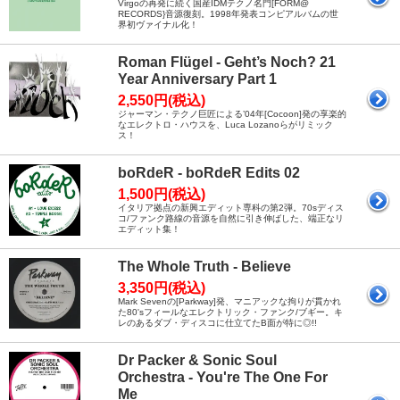
Virgoの再発に続く国産IDMテクノ名門[FORM@
RECORDS}音源復刻。1998年発表コンピアルバムの世
界初ヴァイナル化！
Roman Flügel - Geht’s Noch? 21
Year Anniversary Part 1
2,550円(税込)
ジャーマン・テクノ巨匠による’04年[Cocoon]発の享楽的
なエレクトロ・ハウスを、Luca Lozanoらがリミック
ス！
boRdeR - boRdeR Edits 02
1,500円(税込)
イタリア拠点の新興エディット専科の第2弾。70sディス
コ/ファンク路線の音源を自然に引き伸ばした、端正なリ
エディット集！
The Whole Truth - Believe
3,350円(税込)
Mark Sevenの[Parkway]発、マニアックな拘りが貫かれ
た80'sフィールなエレクトリック・ファンク/ブギー。キ
レのあるダブ・ディスコに仕立てたB面が特に◎!!
Dr Packer & Sonic Soul
Orchestra - You're The One For
Me