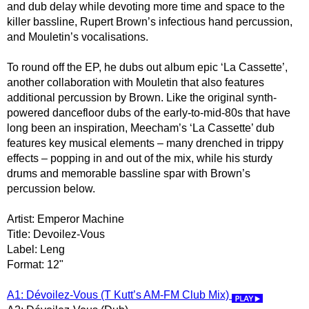
and dub delay while devoting more time and space to the
killer bassline, Rupert Brown’s infectious hand percussion,
and Mouletin’s vocalisations.
To round off the EP, he dubs out album epic ‘La Cassette’,
another collaboration with Mouletin that also features
additional percussion by Brown. Like the original synth-
powered dancefloor dubs of the early-to-mid-80s that have
long been an inspiration, Meecham’s ‘La Cassette’ dub
features key musical elements – many drenched in trippy
effects – popping in and out of the mix, while his sturdy
drums and memorable bassline spar with Brown’s
percussion below.
Artist: Emperor Machine
Title: Devoilez-Vous
Label: Leng
Format: 12"
A1: Dévoilez-Vous (T Kutt’s AM-FM Club Mix)