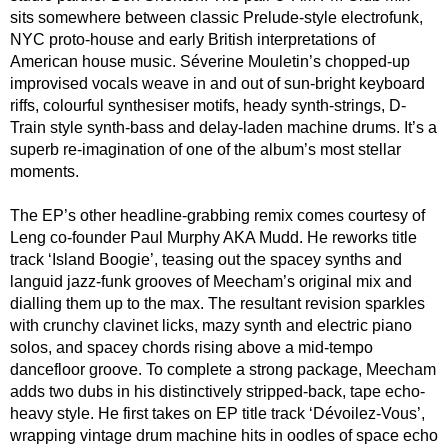
sits somewhere between classic Prelude-style electrofunk,
NYC proto-house and early British interpretations of
American house music. Séverine Mouletin’s chopped-up
improvised vocals weave in and out of sun-bright keyboard
riffs, colourful synthesiser motifs, heady synth-strings, D-
Train style synth-bass and delay-laden machine drums. It’s a
superb re-imagination of one of the album’s most stellar
moments.
The EP’s other headline-grabbing remix comes courtesy of
Leng co-founder Paul Murphy AKA Mudd. He reworks title
track ‘Island Boogie’, teasing out the spacey synths and
languid jazz-funk grooves of Meecham’s original mix and
dialling them up to the max. The resultant revision sparkles
with crunchy clavinet licks, mazy synth and electric piano
solos, and spacey chords rising above a mid-tempo
dancefloor groove. To complete a strong package, Meecham
adds two dubs in his distinctively stripped-back, tape echo-
heavy style. He first takes on EP title track ‘Dévoilez-Vous’,
wrapping vintage drum machine hits in oodles of space echo