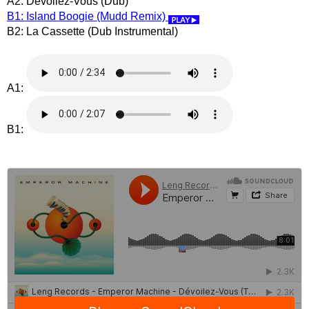
A2: Dévoilez-Vous (Dub)
B1: Island Boogie (Mudd Remix)
B2: La Cassette (Dub Instrumental)
A1:
B1: