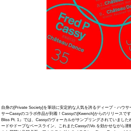
自身の[Private Society]を筆頭に安定的な人気を誇るディープ・ハウ
サーCassyのコラボ作品が到着！Cassyの[Kwench]からのリリースです。
Bliss Pt. 1』では、Cassyのヴォーカルがサンプリングされていまし
ードやドープなベースライン、これまたCassyのVo.を効かせながら