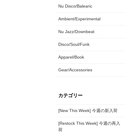
Nu Disco/Balearic
Ambient/Experimental
Nu Jazz/Downbeat
Disco/Soul/Funk
Apparel/Book
Gear/Accessories
カテゴリー
[New This Week] 今週の新入荷
[Restock This Week] 今週の再入
荷