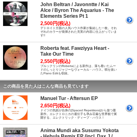
John Beltran / Javonntte / Kai
Alce / Byron The Aquarius - The
Elements Series Pt 1
2,500円(税込)
デトロイト方面の人気ハウス作家が集結した一枚。それ
ぞれのカラーが発揮された充実の内容に仕上がっていま
す!!
Roberta feat. Fawziyya Heart -
Take Our Time
2,550円(税込)
ブルックリンのRobertaによる新作は、落ち着いたムー
ドのしっとりジャジーなヴォーカル・ハウス。唄を抜い
たPiano Editも収録。
この商品を見た人はこんな商品も見ています
Manuel Tur - Aftersun EP
2,650円(税込)
ドイツの気鋭が自身の[Spaced Repetitions]から放つ最
新作。エレクトロニカの遺伝子も孕み荘厳な世界観で展
開する、エレクトリック・ディープ・ハウス！
Anima Mundi aka Susumu Yokota
- Hebula Remix EP (incl. Dax J /