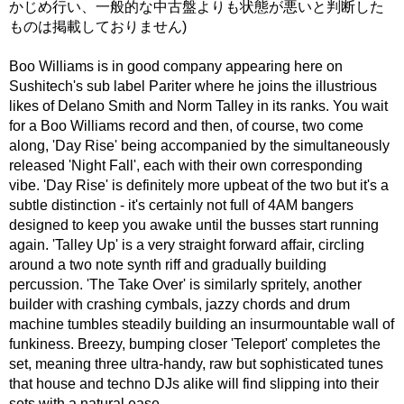
かじめ行い、一般的な中古盤よりも状態が悪いと判断した
ものは掲載しておりません)
Boo Williams is in good company appearing here on
Sushitech's sub label Pariter where he joins the illustrious
likes of Delano Smith and Norm Talley in its ranks. You wait
for a Boo Williams record and then, of course, two come
along, 'Day Rise' being accompanied by the simultaneously
released 'Night Fall', each with their own corresponding
vibe. 'Day Rise' is definitely more upbeat of the two but it's a
subtle distinction - it's certainly not full of 4AM bangers
designed to keep you awake until the busses start running
again. 'Talley Up' is a very straight forward affair, circling
around a two note synth riff and gradually building
percussion. 'The Take Over' is similarly spritely, another
builder with crashing cymbals, jazzy chords and drum
machine tumbles steadily building an insurmountable wall of
funkiness. Breezy, bumping closer 'Teleport' completes the
set, meaning three ultra-handy, raw but sophisticated tunes
that house and techno DJs alike will find slipping into their
sets with a natural ease.