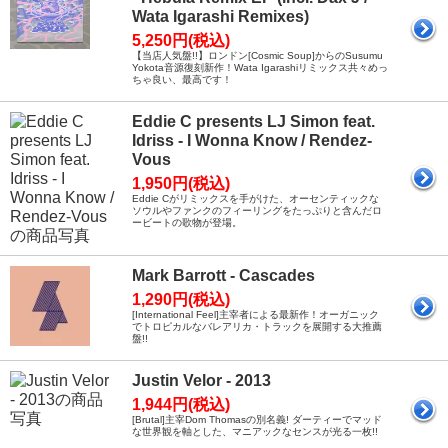
Wata Igarashi Remixes)
5,250円(税込)
【当店人気盤!!】ロンドン[Cosmic Soup]からのSusumu
Yokota音源復刻新作！Wata Igarashiリミックス共々めっ
ちゃ良い、最高です！
Eddie C presents LJ Simon feat.
Idriss - I Wonna Know / Rendez-
Vous
1,950円(税込)
Eddie Cがリミックスを手がけた、オーセンティックな
ソウルやファンクのフィーリングをたっぷりと含んだロ
ービートの歌物が登場。
Mark Barrott - Cascades
1,290円(税込)
[International Feel]主宰者による最新作！オーガニック
でトロピカルなバレアリカ・トラックを展開する大推薦
盤!!
Justin Velor - 2013
1,944円(税込)
[Brutal]主宰Dom Thomasの別名義! ダーティーでマッド
な世界観を軸とした、マニアックなセンスが光る一枚!!