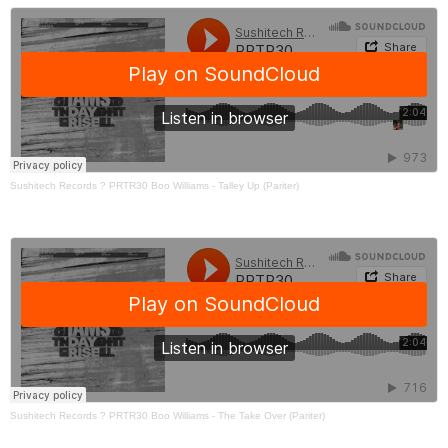
Sushitech Records
?
PRTR30 Boo Williams - Talley Up (Pariter)
Sushitech Records
?
PRTR30 Boo Williams - The Take Over (Pariter)