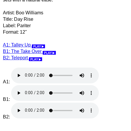
Artist: Boo Williams
Title: Day Rise
Label: Pariter
Format: 12"
A1: Talley Up
B1: The Take Over
B2: Teleport
A1:
B1:
B2: