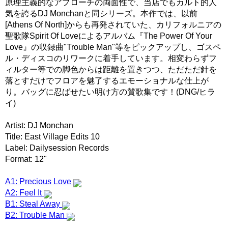
原理主義的なアプローチの両面性で、当店でもカルト的人
気を誇るDJ Monchanと同シリーズ。本作では、以前
[Athens Of North]からも再発されていた、カリフォルニアの
聖歌隊Spirit Of Loveによるアルバム『The Power Of Your
Love』の収録曲"Trouble Man"等をピックアップし、ゴスペ
ル・ディスコのリワークに着手しています。相変わらずフ
ィルター等での脚色からは距離を置きつつ、ただただ針を
落とすだけでフロアを魅了するエモーショナルな仕上が
り。バッグに忍ばせたい明け方の賛歌集です！(DNG/ヒラ
イ)
Artist: DJ Monchan
Title: East Village Edits 10
Label: Dailysession Records
Format: 12"
A1: Precious Love
A2: Feel It
B1: Steal Away
B2: Trouble Man