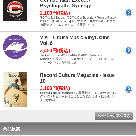
Psychopath / Synergy
2,100円(税込)
’89年のJail Break、’90年のConfidential / Primea Facey
に続く、[Catt records]のリマスター再発第3弾。強力な
初期テクノ、エレクトロ！推薦盤です！
V.A. - Cruise Music Vinyl Jams
Vol. 6
2,450円(税込)
Jackson Sistersによる不朽の名曲"I Believe In
Miracles"を程よくミニマルかつアップリフトにディス
コ・ハウス化した即戦力盤!!
Record Culture Magazine - Issue
10
3,190円(税込)
Record Culture Magazineの最新刊は、DJ Harveyのロン
グ・インタビューをはじめとした読み応え・見応えバッ
チリな内容。
ページの先頭へ戻る
商品検索