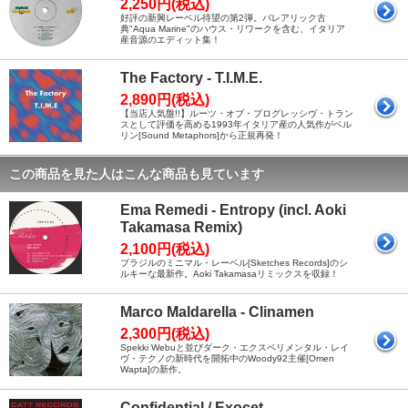
2,250円(税込)
好評の新興レーベル待望の第2弾。バレアリック古
典"Aqua Marine"のハウス・リワークを含む、イタリア
産音源のエディット集！
The Factory - T.I.M.E.
2,890円(税込)
【当店人気盤!!】ルーツ・オブ・プログレッシヴ・トラン
スとして評価を高める1993年イタリア産の人気作がベル
リン[Sound Metaphors]から正規再発！
この商品を見た人はこんな商品も見ています
Ema Remedi - Entropy (incl. Aoki
Takamasa Remix)
2,100円(税込)
ブラジルのミニマル・レーベル[Sketches Records]のシ
ルキーな最新作。Aoki Takamasaリミックスを収録！
Marco Maldarella - Clinamen
2,300円(税込)
Spekki Webuと並びダーク・エクスペリメンタル・レイ
ヴ・テクノの新時代を開拓中のWoody92主催[Omen
Wapta]の新作。
Confidential / Exocet -