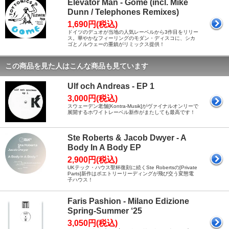
Elevator Man - Gome (incl. Mike
Dunn / Telephones Remixes)
1,690円(税込)
ドイツのデュオが当地の人気レーベルから3作目をリリー
ス。華やかなフィーリングのモダン・ディスコに、シカ
ゴとノルウェーの重鎮がリミックス提供！
この商品を見た人はこんな商品も見ています
Ulf och Andreas - EP 1
3,000円(税込)
スウェーデン老舗[Kontra-Musik]がヴァイナルオンリーで
展開するホワイトレーベル新作がまたしても最高です！
Ste Roberts & Jacob Dwyer - A
Body In A Body EP
2,900円(税込)
UKテック・ハウス聖杯復刻に続くSte Robertsの[Private
Parts]新作はポエトリーリーディングが飛び交う変態電
子ハウス！
Faris Pashion - Milano Edizione
Spring-Summer ‘25
3,050円(税込)