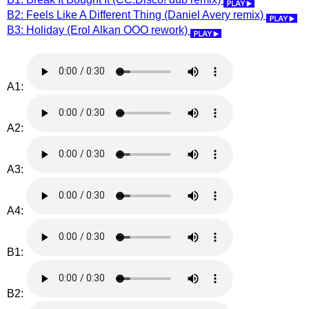
B2: Feels Like A Different Thing (Daniel Avery remix)
B3: Holiday (Erol Alkan OOO rework)
A1:
A2:
A3:
A4:
B1:
B2: