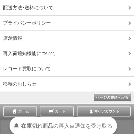
配送方法･送料について
プライバシーポリシー
店舗情報
再入荷通知機能について
レコード買取について
移転のおしらせ
ページの先頭へ戻る
ホーム
カート
マイアカウント
在庫切れ商品
の
再入荷
通知を
受け取る
表示切替 :
スマートフォン
|
PC版