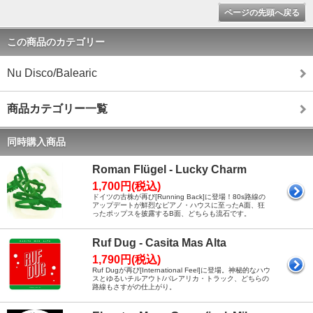
ページの先頭へ戻る
この商品のカテゴリー
Nu Disco/Balearic
商品カテゴリー一覧
同時購入商品
Roman Flügel - Lucky Charm
1,700円(税込)
ドイツの古株が再び[Running Back]に登場！80s路線の
アップデートが鮮烈なピアノ・ハウスに至ったA面、狂
ったポップスを披露するB面、どちらも流石です。
Ruf Dug - Casita Mas Alta
1,790円(税込)
Ruf Dugが再び[International Feel]に登場。神秘的なハウ
スとゆるいチルアウト/バレアリカ・トラック、どちらの
路線もさすがの仕上がり。