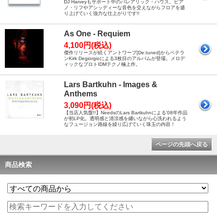
DJ Harveyもサポート中のバレアリック・ハウス。ピア
ノ・リフやアシッディーな音色を交えながらフロアを盛
り上げていく強力な仕上がりです!!
As One - Requiem
4,100円(税込)
傑作リリースが続くアントワープ[De:tuned]からベテラ
ンKirk Degiorgioによる3枚目のアルバムが登場。メロデ
ィックなプロトIDMテクノ極上作。
Lars Bartkuhn - Images &
Anthems
3,090円(税込)
【当店人気盤!!】NeedsのLars Bartkuhnによる'08年作品
が初LP化。透明感と清涼感を纏いながら心洗われるよう
なフュージョン路線を繰り広げていく珠玉の内容！
ページの先頭へ戻る
商品検索