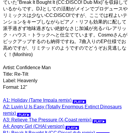
ていた"Break It Bought It (CC:DISCO! Dub Mix)"を収録して
いるからです。DJとしての活動がメインでプロデュースや
リミックスは少ないCC:DISCO!ですが、ここでは程よいテ
ンションをキープしながらピアノ・リフも効果的に配して
派手過ぎず地味過ぎない絶妙なさじ加減が光るバレアリッ
ク・ハウス・トラックへと仕立てています。Cosmoさんが
ピックアップするのも納得ですね。7曲入りのEP仕様でお
高めですが、リミテッドのようですのでどうぞお見逃しな
く！(Morihiro)
Artist: Confidence Man
Title: Re-Tilt
Label: Heavenly
Format: 12"
A1: Holiday (Tame Impala remix)
A2: Luvin U Is Easy (Totally Enormous Extinct Dinosaurs
remix)
A3: Relieve The Pressure (X-Coast remix)
A4: Angry Girl (CHAI version)
B1: Break It Bought It (CC:Disco! dub remix)