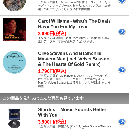
【当店人気盤!!】Radio Slaveの新作は、ウォーミーなジ
ャズファンク～ブギー感を取り入れたハウス路線。10分
越えの長尺でじっくり引き込む大推薦盤!!
Carol Williams - What’s The Deal /
Have You For My Love
3,090円(税込)
イタリアの再発専科[Best Record]から、1986年US産の
鬼レア・ブギー音源が正規ライセンス再発。
Clive Stevens And Brainchild -
Mystery Man (incl. Velvet Season
& The Hearts Of Gold Remix)
1,790円(税込)
【当店人気盤!!】DJ Harveyもプレイしていた一枚が久々
にリプレス。スローモー・コズミック古典"Mystery
Man"とVelvet Seasonによるリミックスを収録した大推
薦盤!!
この商品を見た人はこんな商品も見ています
Stardust - Music Sounds Better
With You
3,900円(税込)
【当店人気盤、待望のリプレス!!】Alan BraxeやThomas