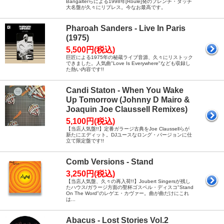
Bangalterらによる1998年[Roule]発のフレンチ・タッチ
大名盤が久々にリプレス。今なお最高です。
Pharoah Sanders - Live In Paris
(1975)
5,500円(税込)
巨匠による1975年の秘蔵ライブ音源、久々にリストック
できました。人気曲"Love Is Everywhere"なども収録し
た熱い内容です!!
Candi Staton - When You Wake
Up Tomorrow (Johnny D Mairo &
Joaquin Joe Claussell Remixes)
5,100円(税込)
【当店人気盤!!】定番ガラージ古典をJoe Claussellらが
新たにエディット。DJユースなロング・バージョンに仕
立て限定盤です!!
Comb Versions - Stand
3,250円(税込)
【当店人気盤、久々の再入荷!!】Joubert Singersが残し
たハウス/ガラージ方面の聖杯ゴスペル・ディスコ"Stand
On The Word"のレゲエ・カヴァー。曲が曲だけにこれ
は...
Abacus - Lost Stories Vol.2