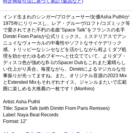
特定商取引法に基づく表記 (返品など)
インド生まれのシンガー/プロデューサー/女優Asha Puthliが
1975年にリリースし、レア・グルーヴ/ロフト/コズミック等
で愛されてきた不朽の名曲"Space Talk"をフランスの名手
Dimitri From Parisが公式リミックス。ミステリアスでアン
ニュイなヴォーカルの中毒性やソフトなサイケデリック
感、トリッピーなシンセなどを活かしながら程よくダブ処
理を効かせたゆるめブギーへと仕立てていて、よりダブ・
ディスコ色が強めなB-1のSpacer Dubもこれまた素晴らし
い仕上がり具合。毎度ながら、Dimitriによるマジカルな仕
事振りが光ってますね。また、オリジナル音源の2023 Mix
とExtended Mixもそれぞれナイス。ジャンルまたいで広範
囲に楽しめる大推薦の一枚です！(Morihiro)
Artist: Asha Puthli
Title: Space Talk (with Dimitri From Paris Remixes)
Label: Naya Beat Records
Format: 12"