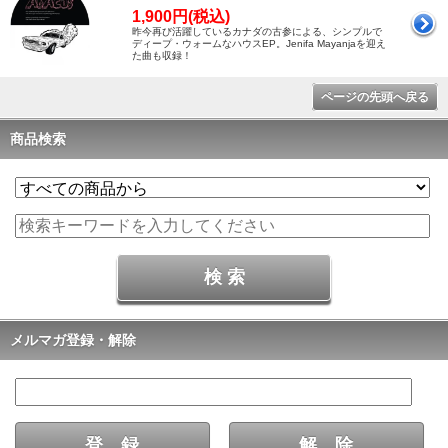
1,900円(税込)
昨今再び活躍しているカナダの古参による、シンプルで
ディープ・ウォームなハウスEP。Jenifa Mayanjaを迎え
た曲も収録！
ページの先頭へ戻る
商品検索
メルマガ登録・解除