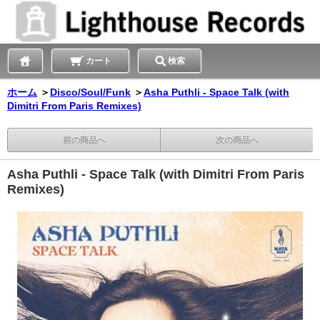
カート
検索
ホーム
＞
Disco/Soul/Funk
＞
Asha Puthli - Space Talk (with
Dimitri From Paris Remixes)
前の商品へ
次の商品へ
Asha Puthli - Space Talk (with Dimitri From Paris
Remixes)