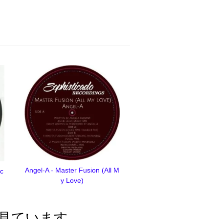
Angel-A - Master Fusion (All M
ec
y Love)
見ています