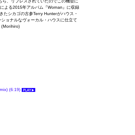
こちら、リプレスされていたのでこの機会に
tによる2015年アルバム『Woman』に収録
してきたシカゴの古参Terry Hunterがハウス・
ーショナルなヴォーカル・ハウスに仕立て
ihiro)
mix) (6:19)