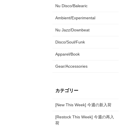
Nu Disco/Balearic
Ambient/Experimental
Nu Jazz/Downbeat
Disco/Soul/Funk
Apparel/Book
Gear/Accessories
カテゴリー
[New This Week] 今週の新入荷
[Restock This Week] 今週の再入
荷