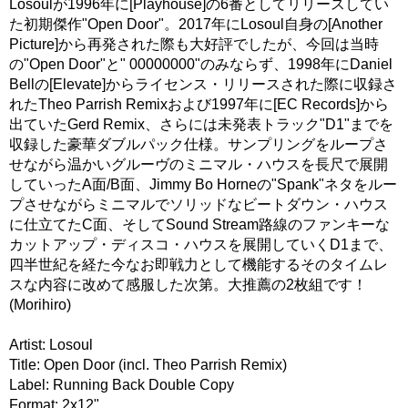
Losoulが1996年に[Playhouse]の6番としてリリースしてい
た初期傑作"Open Door"。2017年にLosoul自身の[Another
Picture]から再発された際も大好評でしたが、今回は当時
の"Open Door"と" 00000000"のみならず、1998年にDaniel
Bellの[Elevate]からライセンス・リリースされた際に収録さ
れたTheo Parrish Remixおよび1997年に[EC Records]から
出ていたGerd Remix、さらには未発表トラック"D1"までを
収録した豪華ダブルパック仕様。サンプリングをループさ
せながら温かいグルーヴのミニマル・ハウスを長尺で展開
していったA面/B面、Jimmy Bo Horneの"Spank"ネタをルー
プさせながらミニマルでソリッドなビートダウン・ハウス
に仕立てたC面、そしてSound Stream路線のファンキーな
カットアップ・ディスコ・ハウスを展開していくD1まで、
四半世紀を経た今なお即戦力として機能するそのタイムレ
スな内容に改めて感服した次第。大推薦の2枚組です！
(Morihiro)
Artist: Losoul
Title: Open Door (incl. Theo Parrish Remix)
Label: Running Back Double Copy
Format: 2x12"