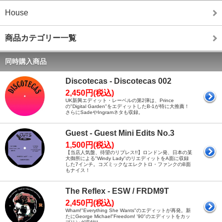
House
商品カテゴリー一覧
同時購入商品
Discotecas - Discotecas 002
2,450円(税込)
UK新興エディット・レーベルの第2弾は、Prince
の"Digital Garden"をエディットしたB-1が特に大推薦！
さらにSadeやIngramネタも収録。
Guest - Guest Mini Edits No.3
1,500円(税込)
【当店人気盤、待望のリプレス!!】ロンドン発、日本の某
大御所による"Windy Lady"のリエディットをA面に収録
した7インチ。コズミックなエレクトロ・ファンクのB面
もナイス！
The Reflex - ESW / FRDM9T
2,450円(税込)
Wham!"Everything She Wants"のエディットが再発。新
たにGeorge Michael"Freedom! '90"のエディットをカッ