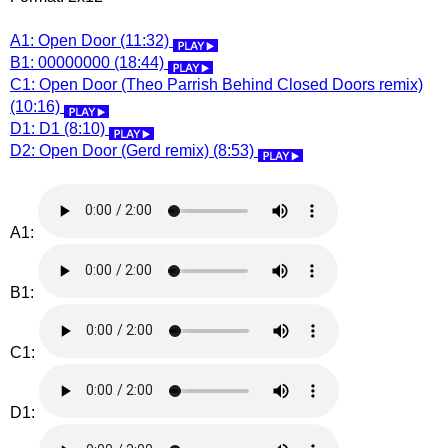
A1: Open Door (11:32)
B1: 00000000 (18:44)
C1: Open Door (Theo Parrish Behind Closed Doors remix)
(10:16)
D1: D1 (8:10)
D2: Open Door (Gerd remix) (8:53)
A1:
B1:
C1:
D1: