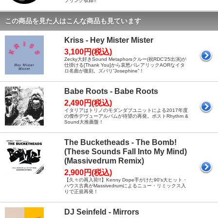
プリング収録!!
この商品を見た人はこんな商品も見ています
Kriss - Hey Mister Mister
3,100円(税込)
Zecky大好きSound Metaphorsクルー(祝RDC’25出演)が
仕掛ける[Thank You]から哀愁バレアリックAORなイタ
ロ名曲が復刻。ズバリ”Josephine”！
Babe Roots - Babe Roots
2,490円(税込)
イタリアはトリノのモダンダブユニットによる2017年度
の傑作デヴューアルバムが待望の再発。ポストRhythm &
Sound大推薦盤！
The Bucketheads - The Bomb!
(These Sounds Fall Into My Mind)
(Massivedrum Remix)
2,900円(税込)
【久々の再入荷!!】Kenny Dope手がけた90's大ヒット・
ハウス古典がMassivedrumによるニュー・リミックス入
りで正規再発！
DJ Seinfeld - Mirrors