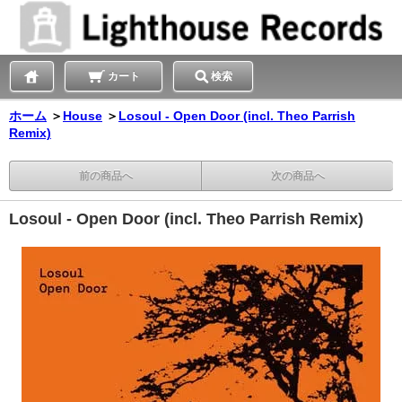
カート
検索
ホーム
＞
House
＞
Losoul - Open Door (incl. Theo Parrish
Remix)
前の商品へ
次の商品へ
Losoul - Open Door (incl. Theo Parrish Remix)