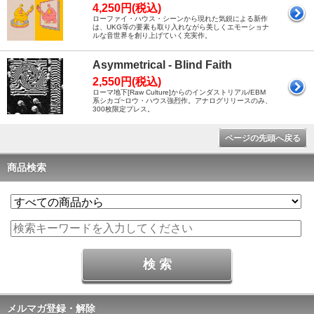
4,250円(税込)
ローファイ・ハウス・シーンから現れた気鋭による新作
は、UKG等の要素も取り入れながら美しくエモーショナ
ルな音世界を創り上げていく充実作。
Asymmetrical - Blind Faith
2,550円(税込)
ローマ地下[Raw Culture]からのインダストリアル/EBM
系シカゴ~ロウ・ハウス強烈作。アナログリリースのみ、
300枚限定プレス。
ページの先頭へ戻る
商品検索
メルマガ登録・解除