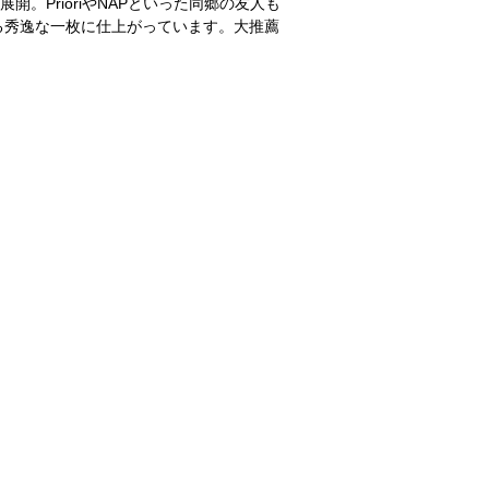
開。PrioriやNAPといった同郷の友人も
る秀逸な一枚に仕上がっています。大推薦