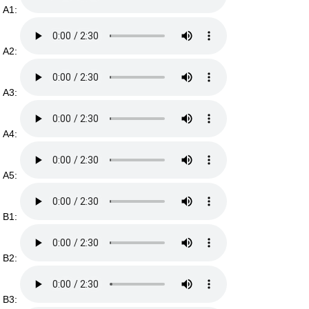
A1:
A2:
A3:
A4:
A5:
B1:
B2:
B3: