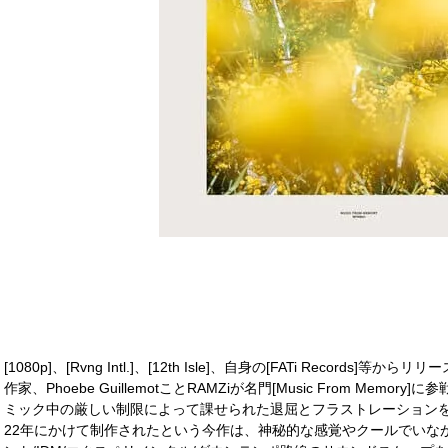
[1080p]、[Rvng Intl.]、[12th Isle]、自身の[FATi Recor
作家、Phoebe GuillemotことRAMZiが名門[Music From Me
ミック中の厳しい制限によって課せられた退屈とフラストレーションを超
22年にかけて制作されたという今作は、神秘的な感覚やクールでいな