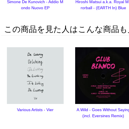
Simone De Kunovich - Addio M
Hiroshi Matsui a.k.a. Royal M
ondo Nuovo EP
rorball - (EARTH In) Blue
この商品を見た人はこんな商品も
Various Artists - Vier
A.Wild - Goes Without Sayin
(incl. Eversines Remix)