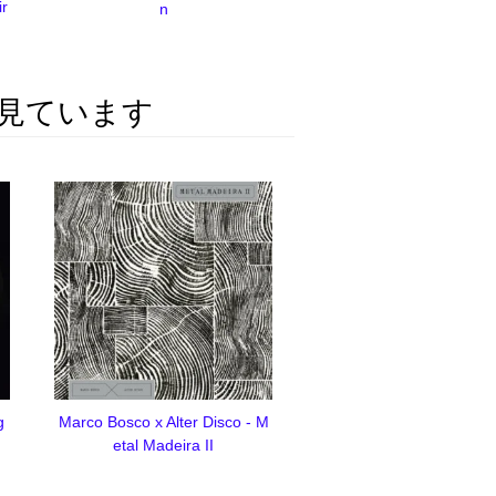
ir
n
見ています
g
Marco Bosco x Alter Disco - M
etal Madeira II