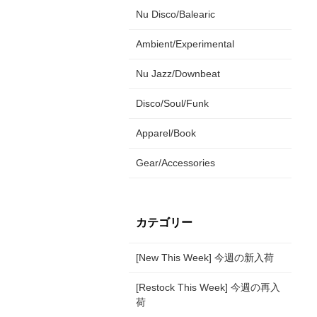
Nu Disco/Balearic
Ambient/Experimental
Nu Jazz/Downbeat
Disco/Soul/Funk
Apparel/Book
Gear/Accessories
カテゴリー
[New This Week] 今週の新入荷
[Restock This Week] 今週の再入
荷