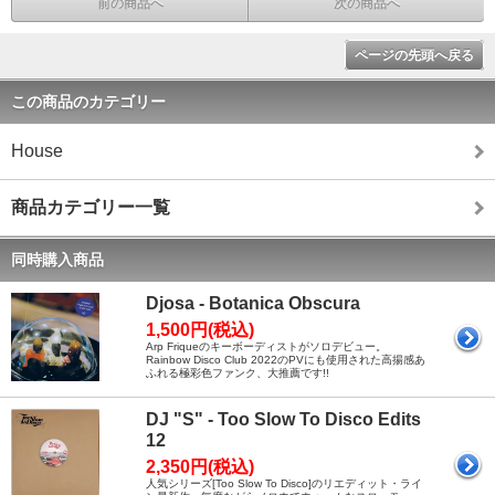
前の商品へ
次の商品へ
ページの先頭へ戻る
この商品のカテゴリー
House
商品カテゴリー一覧
同時購入商品
Djosa - Botanica Obscura
1,500円(税込)
Arp Friqueのキーボーディストがソロデビュー。
Rainbow Disco Club 2022のPVにも使用された高揚感あ
ふれる極彩色ファンク、大推薦です!!
DJ "S" - Too Slow To Disco Edits
12
2,350円(税込)
人気シリーズ[Too Slow To Disco]のリエディット・ライ