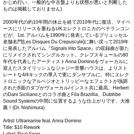
かじめ行い、一般的な中古盤よりも状態が悪いと判断した
ものは掲載しておりません)
2000年代の約10年間の休止を経て2010年代に復活、マイペ
ースにリリースを重ねるUKエレクトロニカのベテランコン
ビが、1st. アルバムを1990年に発表しているブリュッセル
老舗名門[Les Disques Du Crepuscule]に舞い戻って2019年
に発表したアルバム『Signals Into Space』の収録曲が新た
にリメイクされてシングルカット。クレプスキュールの80
年代を代表したアーティストAnna Dominoをヴォーカルに
迎えたスタイリッシュなジャジー音響ハウスは、よりスト
レートな4/4キックの導入で更にダンサブルに。特にエレク
トロニックなアルペジオとトリッピーなエフェクトが強調
されたB面のダブがヴォーカル/インスト共に最高。Herbert
のDani Sicilianoとのコラボ曲とFila Brazillia、Dubtribe
Sound Systemの中間に位置するような仕上がりです。大推
薦！(Dr. Nishimura)
Artist: Ultramarine feat. Anna Domino
Title: $10 Rework
Label: Real Soon