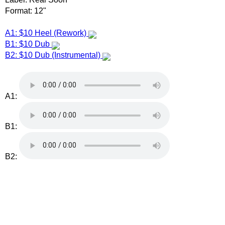
Format: 12"
A1: $10 Heel (Rework)
B1: $10 Dub
B2: $10 Dub (Instrumental)
A1:
B1:
B2: