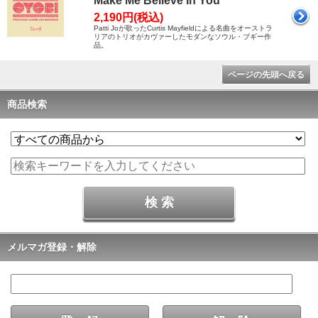
Make Me Believe In You
2,190円(税込)
Patti Joが歌ったCurtis Mayfieldによる名曲をオーストラ
リアのトリオがカヴァーしたモダンなソウル・ブギー作
品。
ページの先頭へ戻る
商品検索
メルマガ登録・解除