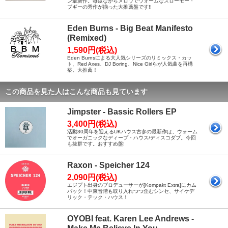
ン最新作。毎度ながらメロウでウォームなスローモー・
ブギーの秀作が揃った大推薦盤です!!
Eden Burns - Big Beat Manifesto
(Remixed)
1,590円(税込)
Eden Burnsによる大人気シリーズのリミックス・カッ
ト、Red Axes、DJ Boring、Nice Girlらが人気曲を再構
築。大推薦！
この商品を見た人はこんな商品も見ています
Jimpster - Bassic Rollers EP
3,400円(税込)
活動30周年を迎えるUKハウス古参の最新作は、ウォーム
でオーガニックなディープ・ハウス/ディスコダブ。今回
も抜群です。おすすめ盤!
Raxon - Speicher 124
2,090円(税込)
エジプト出身のプロデューサーが[Kompakt Extra]にカム
バック！中東音階も取り入れつつ歪むシンセ、サイケデ
リック・テック・ハウス！
OYOBI feat. Karen Lee Andrews -