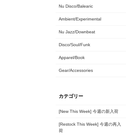
Nu Disco/Balearic
Ambient/Experimental
Nu Jazz/Downbeat
Disco/Soul/Funk
Apparel/Book
Gear/Accessories
カテゴリー
[New This Week] 今週の新入荷
[Restock This Week] 今週の再入
荷