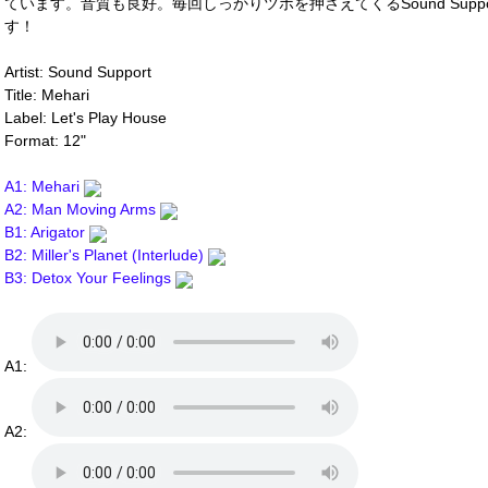
ています。音質も良好。毎回しっかりツボを押さえてくるSound Suppo
す！
Artist: Sound Support
Title: Mehari
Label: Let's Play House
Format: 12"
A1: Mehari
A2: Man Moving Arms
B1: Arigator
B2: Miller's Planet (Interlude)
B3: Detox Your Feelings
A1:
A2: