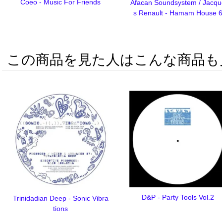
Coeo - Music For Friends
Afacan Soundsystem / Jacqu
s Renault - Hamam House 
この商品を見た人はこんな商品も
D&P - Party Tools Vol.2
Trinidadian Deep - Sonic Vibra
tions