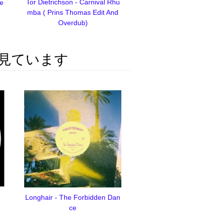
Tor Dietrichson - Carnival Rhu
e
mba ( Prins Thomas Edit And
6
Overdub)
見ています
Longhair - The Forbidden Dan
ce