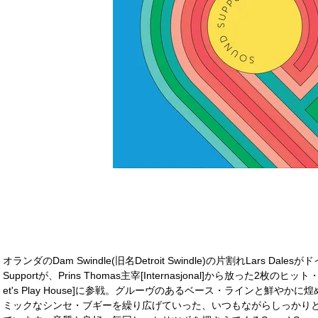
オランダのDam Swindle(旧名Detroit Swindle)の片割れLars Dale
Supportが、Prins Thomas主宰[Internasjonal]から放った
et's Play House]に参戦。グルーヴのあるベース・ラインと鮮や
ミックなシンセ・ブギーを繰り広げていった、いつもながらしっかり