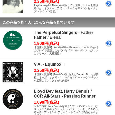
2,350円(税込)
PsychemagikのDannyが発掘して正規リリースへと漕ぎ
着けた、オブスキュアでコズミックな80'sシンセ・ポッ
プ/エレクトロ音源。
この商品を見た人はこんな商品も見ています
The Perpetual Singers - Father
Father / Elena
1,900円(税込)
【当店人気盤!!】AntalやGilles Peterson、Louie Vegaら
のプレイで話題になっていたゴスペル・ディスコがつい
にリリース！大推薦盤!!
V.A. - Equinox II
2,250円(税込)
【当店人気盤!!】[Multi Culti]になんとDonato Dozzyが参
戦。オーガニックでエスニックなスロー・ハウス/テクノ
を展開していくさすがの内容!!
Lloyd Dev feat. Harry Dennis /
CCR All-Stars - Passing Runner
1,690円(税込)
シカゴ古株Harry Dennisを迎えたアーバンでジャジーな
サックス入りのクラシック・ハウス。しっとり沁みるゆ
るめチルアウト/バレアリック・トラックのB面もおすす