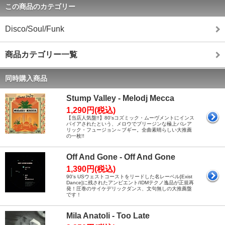
この商品のカテゴリー
Disco/Soul/Funk
商品カテゴリー一覧
同時購入商品
Stump Valley - Melodj Mecca
1,290円(税込)
【当店人気盤!!】80'sコズミック・ムーヴメントにインス
パイアされたという、メロウでブリージンな極上バレア
リック・フュージョン～ブギー。全曲素晴らしい大推薦
の一枚!!
Off And Gone - Off And Gone
1,390円(税込)
90's USウェストコーストをリードした名レーベル[Exist
Dance]に残されたアンビエント/IDMテクノ逸品が正規再
発！圧巻のサイケデリックダンス、文句無しの大推薦盤
です！
Mila Anatoli - Too Late