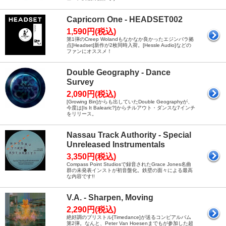
Capricorn One - HEADSET002
1,590円(税込)
第1弾のCreep Wolandもなかなか良かったエジンバラ拠
点[Headset]新作が2枚同時入荷。[Hessle Audio]などの
ファンにオススメ！
Double Geography - Dance
Survey
2,090円(税込)
[Growing Bin]からも出していたDouble Geographyが、
今度は[Is It Balearic?]からチルアウト・ダンスな7インチ
をリリース。
Nassau Track Authority - Special
Unreleased Instrumentals
3,350円(税込)
Compass Point Studiosで録音されたGrace Jones名曲
群の未発表インストが初音盤化。鉄壁の面々による最高
な内容です!!
V.A. - Sharpen, Moving
2,290円(税込)
絶好調のブリストル[Timedance]が送るコンピアルバム
第2弾。なんと、Peter Van Hoesenまでもが参加した超