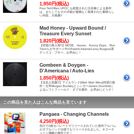
1,950円(税込)
Four TetやBen UFOにも絶賛された注目株による新作
は、またしてもその才能が遺憾なく発揮された素晴らし
い内容。大推薦!!
Mad Honey - Upward Bound /
Treasure Every Sunset
1,820円(税込)
【待望の再入荷!!】MCDE、Hunee、Kenny Dope、Ron
Trentらがサポート中のPatrick Adams/Leroy Burgess系
ディスコ・ブギー。お早めに！
Gombeen & Doygen -
D'Americana / Auto-Lies
1,850円(税込)
【当店人気盤!!】アイルランド[Wah Wah Wino]待望の新
作！主宰Morgan BuckleyとシンガーJames Grunfeldに
よるレフトフィールド・ダブ大傑作、お早めにどうぞ！
この商品を見た人はこんな商品も見ています
Pangaea - Changing Channels
4,250円(税込)
先行で2枚セパレートでリリースされていた新作アルバム
がダブルパック仕様でもリリースされました。キラーチ
ューン満載の傑作です！