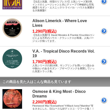
【当店人気盤、待望のリプレス!!】人気シリーズ第3弾。
インドのミュージシャンと共にディープで神秘的な空気
感漂うモダン・エスニック/トライバル・ハウスを展開す
る大推薦盤!!
Alison Limerick - Where Love
Lives
1,290円(税込)
【当店人気盤!!】David Morales & Frankie Knucklesコン
ビによる不朽のハウス・クラシックスが再発。人気バー
ジョンが揃ってます。
V.A. - Tropical Disco Records Vol.
19
1,790円(税込)
人気シリーズの第19弾。サンプリングを用いつつ温かみ
や賑わいのあるモダン・ブギー/ファンクを展開していっ
た良質トラック集。
この商品を見た人はこんな商品も見ています
Osmose & King Most - Disco
Dreams
2,200円(税込)
Fleetwood Mac"Everywhere"やBlack Ivory"Mainline"等
をネタにした、DJユースな好ディスコ・リワーク集！！