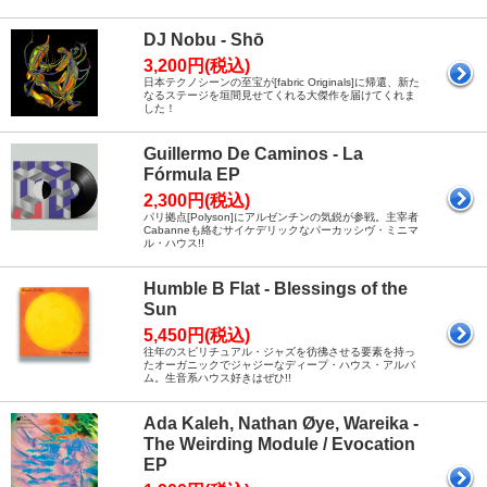
DJ Nobu - Shō
3,200円(税込)
日本テクノシーンの至宝が[fabric Originals]に帰還、新た
なるステージを垣間見せてくれる大傑作を届けてくれま
した！
Guillermo De Caminos - La
Fórmula EP
2,300円(税込)
パリ拠点[Polyson]にアルゼンチンの気鋭が参戦。主宰者
Cabanneも絡むサイケデリックなパーカッシヴ・ミニマ
ル・ハウス!!
Humble B Flat - Blessings of the
Sun
5,450円(税込)
往年のスピリチュアル・ジャズを彷彿させる要素を持っ
たオーガニックでジャジーなディープ・ハウス・アルバ
ム。生音系ハウス好きはぜひ!!
Ada Kaleh, Nathan Øye, Wareika -
The Weirding Module / Evocation
EP