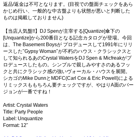
返品/返金は不可となります。(目視での盤面チェックをあら
かじめ行い、一般的な中古盤よりも状態が悪いと判断した
ものは掲載しておりません)
【当店人気盤!!】DJ Spenが主宰する[Quantize]傘下の
[Unquantize]から200番目となる記念カタログが登場。今回
は、The Basement Boysが プロデュースして1991年にリリ
ースした"Gypsy Woman"が不朽のハウス・クラシックスと
して知られるあのCrystal WatersをDJ Spen & Micfreakがプ
ロデュースしたもの。シンプルで親しみやすさのあるフッ
クと共にクラシック感の強いヴォーカル・ハウスを展開。
シカゴのMike DunnとMDFC(Carl Cox & Eric Powell)による
リミックスももちろん要チェックですが、やはりA面のバー
ジョンが一番ですね！
Artist: Crystal Waters
Title: Party People
Label: Unquantize
Format: 12"