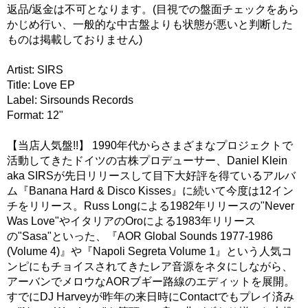
返品/返金は不可となります。(目視での盤面チェックをあら
かじめ行い、一般的な中古盤よりも状態が悪いと判断した
ものは掲載しておりません)
Artist: SIRS
Title: Love EP
Label: Sirsounds Records
Format: 12"
【当店人気盤!!】 1990年代からさまざまなプロジェクトで
活動してきたドイツの古株プロデューサー、Daniel Klein
aka SIRSが先日リリースして目下大好評を得ているアルバ
ム『Banana Hard & Disco Kisses』に続いて今度は12イン
チをリリース。Russ Longによる1982年リリースの"Never
Was Love"やイタリアのOroによる1983年リリース
の"Sasa"といった、『AOR Global Sounds 1977-1986
(Volume 4)』や『Napoli Segreta Volume 1』という人気コ
ンピにもチョイスされてきたレア音源をネタにしながら、
アーバンでメロウなAORブギー路線のエディットを展開。
すでにDJ Harveyが昨年の来日時にContactでもプレイ済み