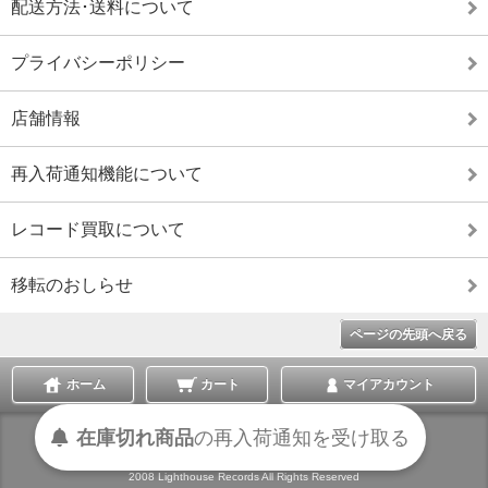
配送方法･送料について
プライバシーポリシー
店舗情報
再入荷通知機能について
レコード買取について
移転のおしらせ
ページの先頭へ戻る
ホーム
カート
マイアカウント
在庫切れ商品
の
再入荷
通知を
受け取る
表示切替 :
スマートフォン
|
PC版
2008 Lighthouse Records All Rights Reserved