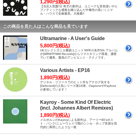
1,290円(税込)
【当店人気盤!!】奇才の新作は、ユニークな音色使いやヒ
プノティックな感覚を織り込んだ中毒性の高いミニマ
ル・ハウスで全曲最高。大推薦!!
この商品を見た人はこんな商品も見ています
Ultramarine - A User's Guide
5,800円(税込)
UKエレクトロニカ重鎮ユニット’98年の名作5th アルバム
が[WRWTFWW Records]からリマスタリング再発。濃密
でいて優美、最高のアンビエント・テクノです。
Various Artists - EP16
1,890円(税込)
デジタル・リリースでのヒット作をアナログ化する
[Defected]の人気シリーズ第16弾。ClaptoneやPayfone
が参加しています！
Kayroy - Some Kind Of Electric
(incl. Johannes Albert Remixes)
1,890円(税込)
メルボルンのKayroyによる新作は、アーリー80'sポス
ト・パンク/ニューウェイヴ期のシンセ・ポップ音源を現
代的に再現したような一枚