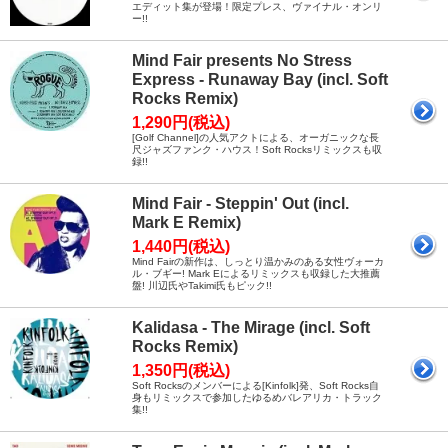
エディット集が登場！限定プレス、ヴァイナル・オンリ
ー!!
Mind Fair presents No Stress
Express - Runaway Bay (incl. Soft
Rocks Remix)
1,290円(税込)
[Golf Channel]の人気アクトによる、オーガニックな長
尺ジャズファンク・ハウス！Soft Rocksリミックスも収
録!!
Mind Fair - Steppin' Out (incl.
Mark E Remix)
1,440円(税込)
Mind Fairの新作は、しっとり温かみのある女性ヴォーカ
ル・ブギー! Mark Eによるリミックスも収録した大推薦
盤! 川辺氏やTakimi氏もピック!!
Kalidasa - The Mirage (incl. Soft
Rocks Remix)
1,350円(税込)
Soft Rocksのメンバーによる[Kinfolk]発、Soft Rocks自
身もリミックスで参加したゆるめバレアリカ・トラック
集!!