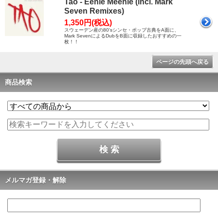
Tao - Eenie Meenie (incl. Mark
Seven Remixes)
1,350円(税込)
スウェーデン産の80'sシンセ・ポップ古典をA面に、
Mark SevenによるDubをB面に収録したおすすめの一
枚！！
ページの先頭へ戻る
商品検索
メルマガ登録・解除